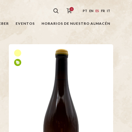
0
PT
EN
ES
FR
IT
EBER
EVENTOS
HORARIOS DE NUESTRO ALMACÉN