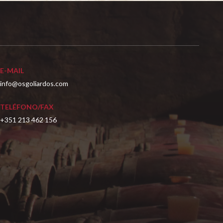
E-MAIL
info@osgoliardos.com
TELÉFONO/FAX
+351 213 462 156