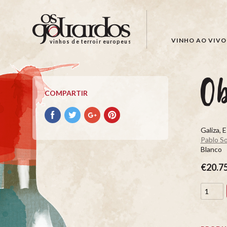
Os
Goliardos
-
VINHO AO VIVO
vinhos de terroir europeus
Vinhos
de
Terroir
O
Europeus
COMPARTIR
Compartir
Compartir
Compartir
Compartir
con
con
con
con
Galiza, 
facebook
Twitter
Google+
Pinterest
Pablo So
Blanco
€20.7