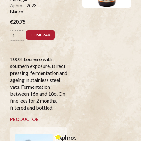
Aphros
, 2023
Blanco
€20.75
COMPRAR
100% Loureiro with
southern exposure. Direct
pressing, fermentation and
ageing in stainless steel
vats. Fermentation
between 16o and 18o. On
fine lees for 2 months,
filtered and bottled.
PRODUCTOR
Aphros