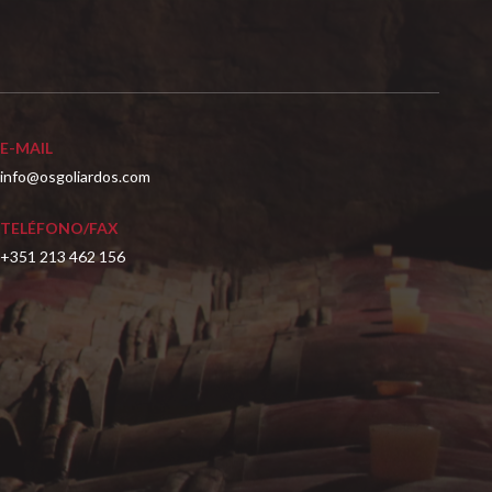
E-MAIL
info@osgoliardos.com
TELÉFONO/FAX
+351 213 462 156