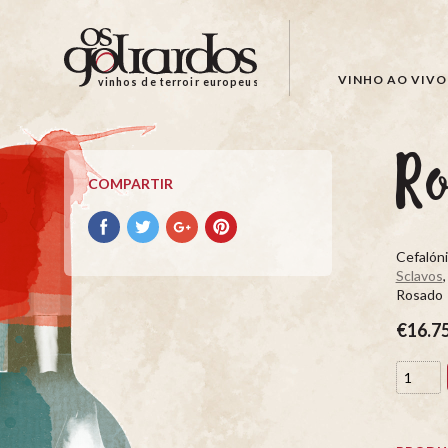
Os
Goliardos
-
VINHO AO VIVO
vinhos de terroir europeus
Vinhos
de
Terroir
Ro
Europeus
COMPARTIR
Compartir
Compartir
Compartir
Compartir
con
con
con
con
Cefalóni
facebook
Twitter
Google+
Pinterest
Sclavos
Rosado
€16.7