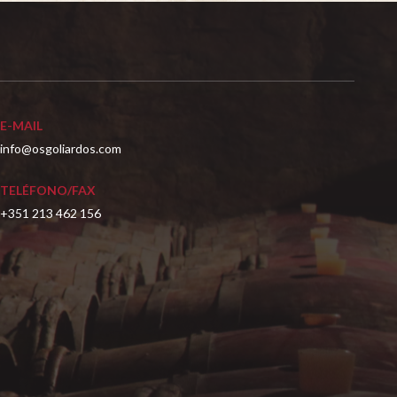
E-MAIL
info@osgoliardos.com
TELÉFONO/FAX
+351 213 462 156