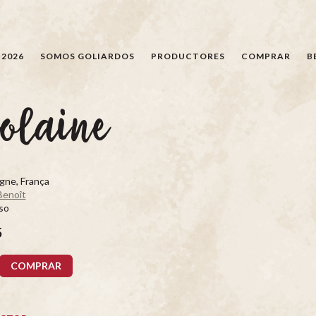
BÚSQUEDA
 2026
SOMOS GOLIARDOS
PRODUCTORES
COMPRAR
B
olaine
ne, França
Benoît
so
5
COMPRAR