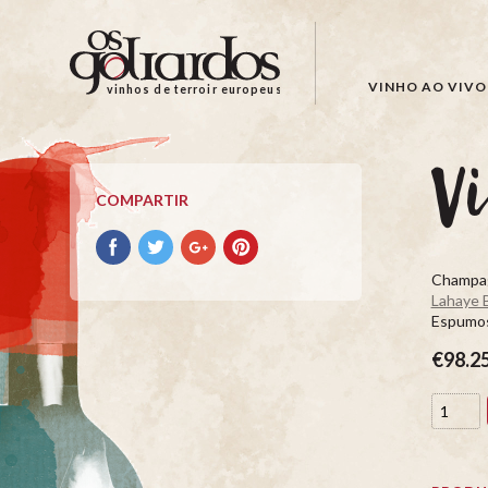
Os
Goliardos
-
VINHO AO VIVO
vinhos de terroir europeus
Vinhos
de
Terroir
Vi
Europeus
COMPARTIR
Compartir
Compartir
Compartir
Compartir
con
con
con
con
Champag
facebook
Twitter
Google+
Pinterest
Lahaye 
Espumo
€98.2