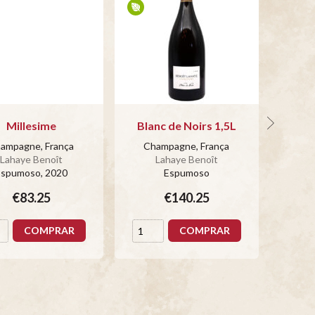
Millesime
Blanc de Noirs 1,5L
Bru
ampagne, França
Champagne, França
Cha
Lahaye Benoît
Lahaye Benoît
Espumoso
, 2020
Espumoso
€83.25
€140.25
COMPRAR
COMPRAR