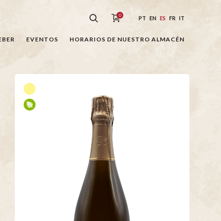
0
PT
EN
ES
FR
IT
EBER
EVENTOS
HORARIOS DE NUESTRO ALMACÉN