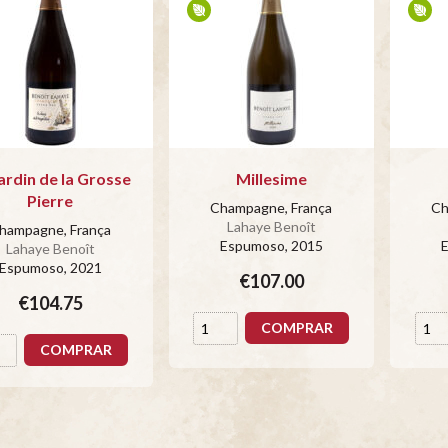
ardin de la Grosse
Millesime
Pierre
Champagne, França
Ch
Lahaye Benoît
hampagne, França
Espumoso
, 2015
Lahaye Benoît
Espumoso
, 2021
€107.00
€104.75
COMPRAR
COMPRAR