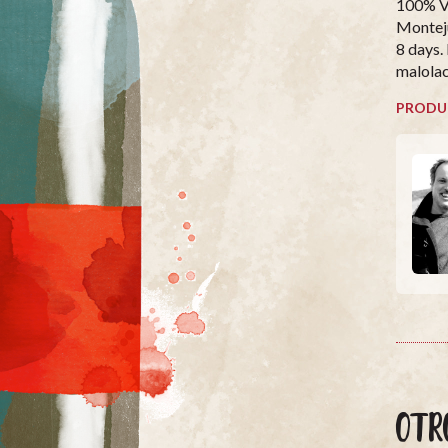
100% Vi
Monteju
8 days.
malolac
PRODU
OTR