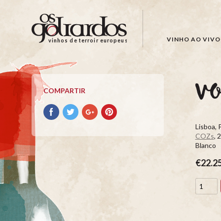
Os
Goliardos
-
VINHO AO VIVO
vinhos de terroir europeus
Vinhos
de
Terroir
vo
Europeus
COMPARTIR
Compartir
Compartir
Compartir
Compartir
con
con
con
con
Lisboa, 
facebook
Twitter
Google+
Pinterest
COZs
, 
Blanco
€22.2