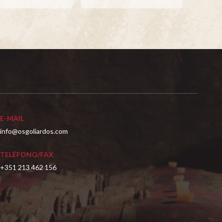
E-MAIL
info@osgoliardos.com
TELÉFONO/FAX
+351 213 462 156