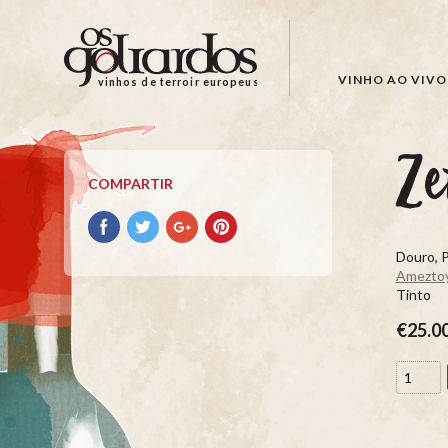
Os
Goliardos
-
VINHO AO VIVO
vinhos de terroir europeus
Vinhos
de
Terroir
Ze
Europeus
COMPARTIR
Compartir
Compartir
Compartir
Compartir
con
con
con
con
Douro, 
facebook
Twitter
Google+
Pinterest
Ameztoy
Tinto
€25.0