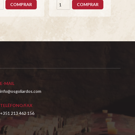
COMPRAR
COMPRAR
E-MAIL
info@osgoliardos.com
TELÉFONO/FAX
+351 213 462 156