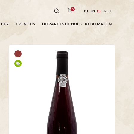
0
PT
EN
ES
FR
IT
EBER
EVENTOS
HORARIOS DE NUESTRO ALMACÉN