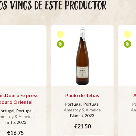
OS VINOS DE ESTE PRODUCTOR
nsDouro Express
Paulo de Tebas
A
Douro Oriental
Portugal, Portugal
Po
Ameztoy & Almeida
Am
ortugal, Portugal
Blanco
, 2023
meztoy & Almeida
Tinto
, 2023
€21.50
€16.75