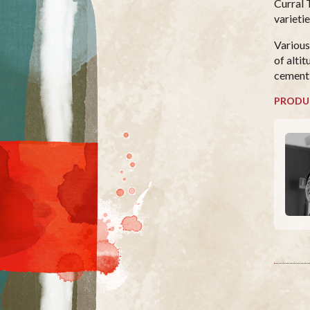
Curral 
varietie
Various
of alti
cement 
PRODU