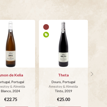
mon de Kelia
Theta
Cu
rtugal, Portugal
Douro, Portugal
Po
eztoy & Almeida
Ameztoy & Almeida
Ame
Blanco
, 2024
Tinto
, 2019
€22.75
€25.00