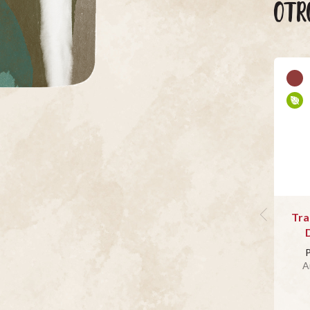
OTR
Tra
P
A