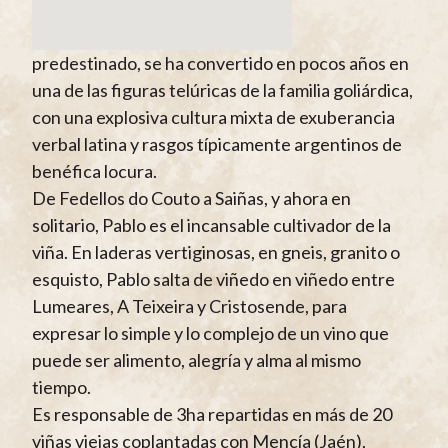
predestinado, se ha convertido en pocos años en
una de las figuras telúricas de la familia goliárdica,
con una explosiva cultura mixta de exuberancia
verbal latina y rasgos típicamente argentinos de
benéfica locura.
De Fedellos do Couto a Saiñas, y ahora en
solitario, Pablo es el incansable cultivador de la
viña. En laderas vertiginosas, en gneis, granito o
esquisto, Pablo salta de viñedo en viñedo entre
Lumeares, A Teixeira y Cristosende, para
expresar lo simple y lo complejo de un vino que
puede ser alimento, alegría y alma al mismo
tiempo.
Es responsable de 3ha repartidas en más de 20
viñas viejas coplantadas con Mencía (Jaén),