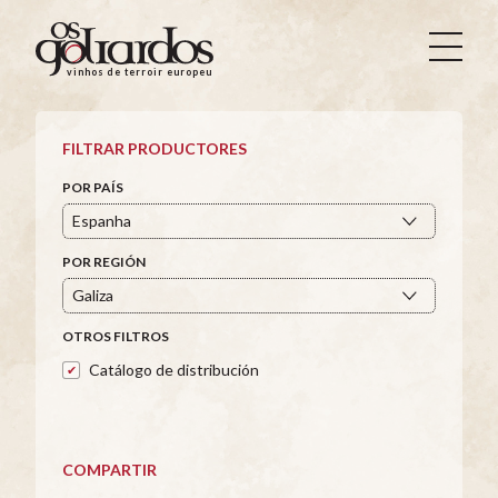
Os
Goliardos
vinhos de terroir europeus
-
Vinhos
de
FILTRAR PRODUCTORES
Terroir
Europeus
POR PAÍS
POR REGIÓN
OTROS FILTROS
Catálogo de distribución
COMPARTIR