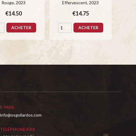
Rouge
, 2023
Effervescent
, 2023
€14.50
€14.75
ACHETER
ACHETER
E-MAIL
info@osgoliardos.com
TÉLÉPHONE/FAX