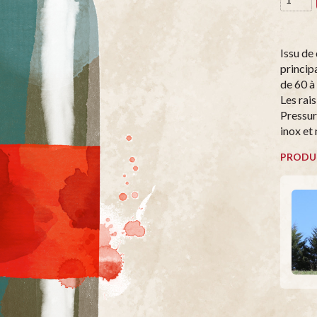
Issu de
princip
de 60 à 
Les rai
Pressur
inox et
PRODU