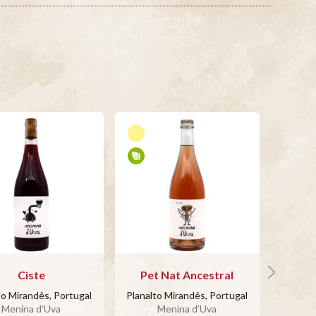
Ciste
Pet Nat Ancestral
E
to Mirandês, Portugal
Planalto Mirandês, Portugal
Planalt
Menina d’Uva
Menina d’Uva