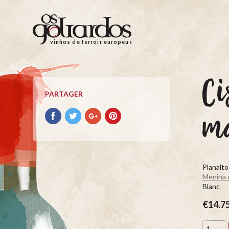
Os
Goliardos
-
vinhos de terroir europeus
Vinhos
de
Terroir
Ci
Europeus
PARTAGER
Partager
Partager
Partager
Partager
m
avec
avec
avec
avec
facebook
Twitter
Google+
Pinterest
Planalto
Menina 
Blanc
€14.7