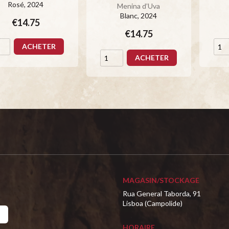
Rosé
, 2024
Menina d’Uva
Blanc
, 2024
€14.75
€14.75
ACHETER
ACHETER
MAGASIN/STOCKAGE
Rua General Taborda, 91
Lisboa (Campolide)
HORAIRE