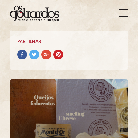
Os
Goliardos
vinhos de terroir europeus
-
Vinhos
de
PARTILHAR
Terroir
Europeus
Partilhar
Partilhar
Partilhar
Partilhar
no
no
no
no
Facebook
Twitter
Google+
Pinterest