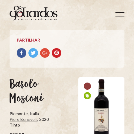
Os
Goliardos
vinhos de terroir europeus
-
Vinhos
de
PARTILHAR
Terroir
Europeus
Partilhar
Partilhar
Partilhar
Partilhar
no
no
no
no
Facebook
Twitter
Google+
Pinterest
Barolo
Mosconi
Piemonte, Italia
Piero Benevelli
, 2020
Tinto