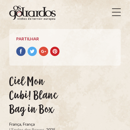
Os
Goliardos
vinhos de terroir europeus
-
Vinhos
de
PARTILHAR
Terroir
Europeus
Partilhar
Partilhar
Partilhar
Partilhar
no
no
no
no
Facebook
Twitter
Google+
Pinterest
Ciel Mon
Cubi! Blanc
Bag in Box
França, França
L’Enclos des Braves
, 2025