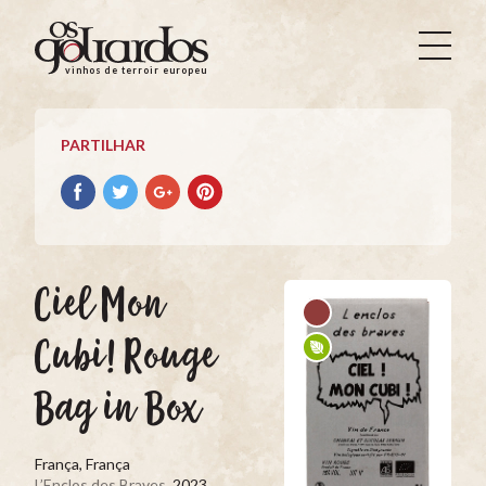
Os
Goliardos
vinhos de terroir europeus
-
Vinhos
de
PARTILHAR
Terroir
Europeus
Partilhar
Partilhar
Partilhar
Partilhar
no
no
no
no
Facebook
Twitter
Google+
Pinterest
Ciel Mon
Cubi! Rouge
Bag in Box
França, França
L’Enclos des Braves
, 2023