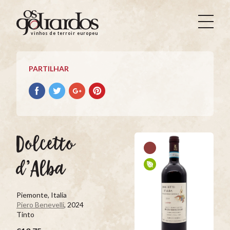
Os
Goliardos
vinhos de terroir europeus
-
Vinhos
de
PARTILHAR
Terroir
Europeus
Partilhar
Partilhar
Partilhar
Partilhar
no
no
no
no
Facebook
Twitter
Google+
Pinterest
Dolcetto
d’Alba
Piemonte, Italia
Piero Benevelli
, 2024
Tinto