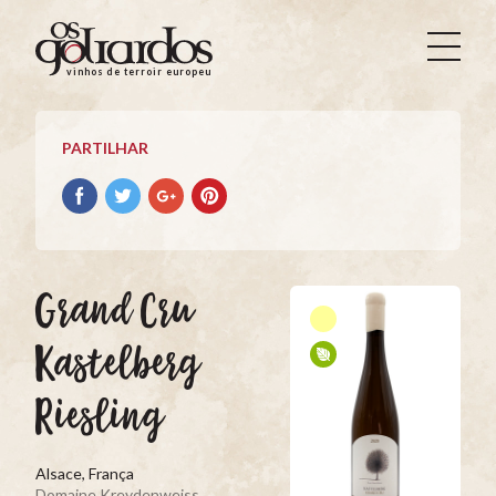
Os
Goliardos
vinhos de terroir europeus
-
Vinhos
de
PARTILHAR
Terroir
Europeus
Partilhar
Partilhar
Partilhar
Partilhar
no
no
no
no
Facebook
Twitter
Google+
Pinterest
Grand Cru
Kastelberg
Riesling
Alsace, França
Domaine Kreydenweiss
,