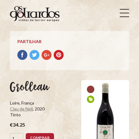
Os
Goliardos
vinhos de terroir europeus
-
Vinhos
de
PARTILHAR
Terroir
Europeus
Partilhar
Partilhar
Partilhar
Partilhar
no
no
no
no
Facebook
Twitter
Google+
Pinterest
Grolleau
Loire, França
Clau de Nell
, 2020
Tinto
€34.25
COMPRAR