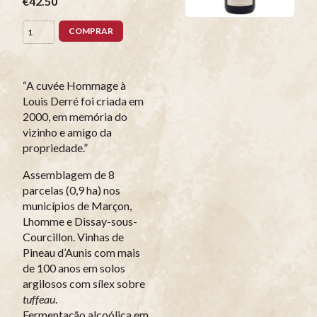
€42.50
COMPRAR
“A cuvée Hommage à
Louis Derré foi criada em
2000, em memória do
vizinho e amigo da
propriedade.”
Assemblagem de 8
parcelas (0,9 ha) nos
municípios de Marçon,
Lhomme e Dissay-sous-
Courcillon. Vinhas de
Pineau d’Aunis com mais
de 100 anos em solos
argilosos com sílex sobre
tuffeau
.
Fermentação alcoólica em