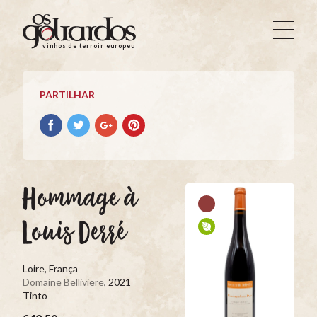
Os
Goliardos
vinhos de terroir europeus
-
Vinhos
de
PARTILHAR
Terroir
Europeus
Partilhar
Partilhar
Partilhar
Partilhar
no
no
no
no
Facebook
Twitter
Google+
Pinterest
Hommage à
Louis Derré
Loire, França
Domaine Belliviere
, 2021
Tinto