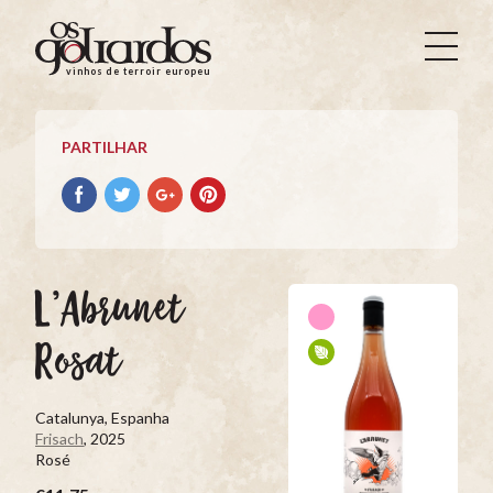
Os
Goliardos
vinhos de terroir europeus
-
Vinhos
de
PARTILHAR
Terroir
Europeus
Partilhar
Partilhar
Partilhar
Partilhar
no
no
no
no
Facebook
Twitter
Google+
Pinterest
L’Abrunet
Rosat
Catalunya, Espanha
Frisach
, 2025
Rosé