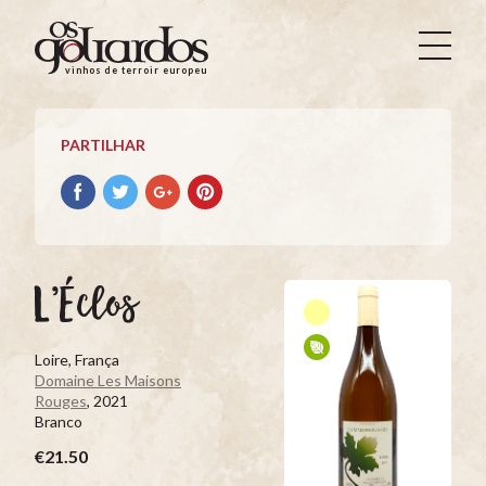
Os
Goliardos
vinhos de terroir europeus
-
Vinhos
de
PARTILHAR
Terroir
Europeus
Partilhar
Partilhar
Partilhar
Partilhar
no
no
no
no
Facebook
Twitter
Google+
Pinterest
L’Éclos
Loire, França
Domaine Les Maisons
Rouges
, 2021
Branco
€21.50