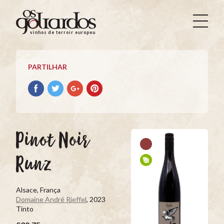
Os
Goliardos
vinhos de terroir europeus
-
Vinhos
de
PARTILHAR
Terroir
Europeus
Partilhar
Partilhar
Partilhar
Partilhar
no
no
no
no
Facebook
Twitter
Google+
Pinterest
Pinot Noir
Runz
Alsace, França
Domaine André Rieffel
, 2023
Tinto