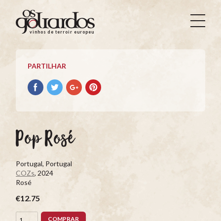
Os
Goliardos
vinhos de terroir europeus
-
Vinhos
de
PARTILHAR
Terroir
Europeus
Partilhar
Partilhar
Partilhar
Partilhar
no
no
no
no
Facebook
Twitter
Google+
Pinterest
Pop Rosé
Portugal, Portugal
COZs
, 2024
Rosé
€12.75
COMPRAR