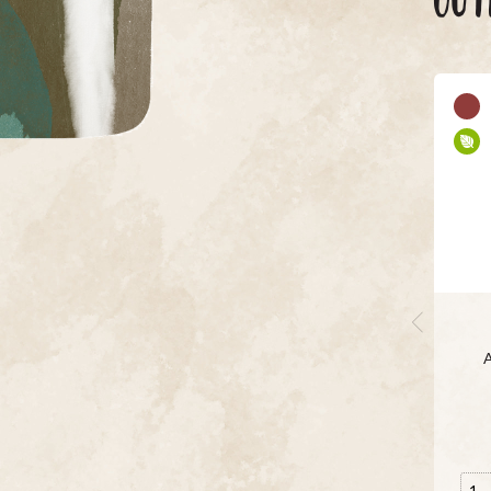
OUT
A