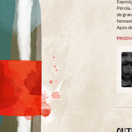
Exposiç
Pérola,
de gran
ferment
Após de
PRODU