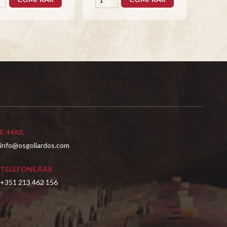
E-MAIL
info@osgoliardos.com
TELEFONE/FAX
+351 213 462 156