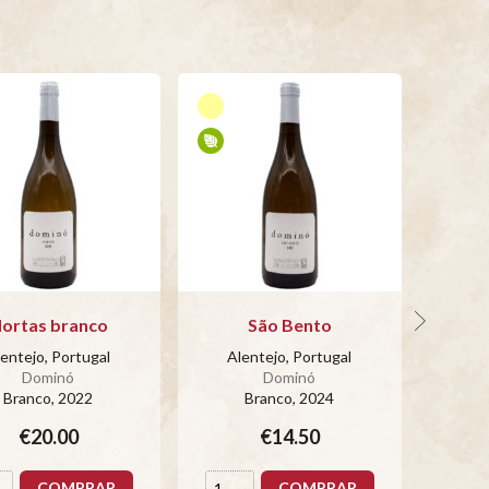
ortas branco
São Bento
entejo, Portugal
Alentejo, Portugal
Al
Dominó
Dominó
Branco
, 2022
Branco
, 2024
€20.00
€14.50
COMPRAR
COMPRAR