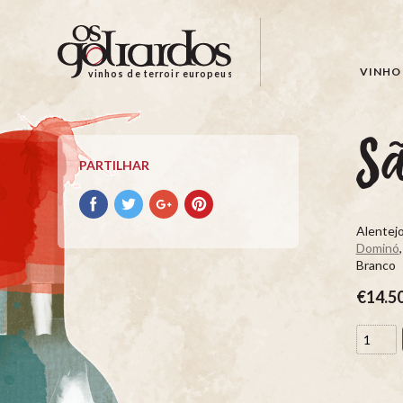
Os
Goliardos
-
VINHO 
vinhos de terroir europeus
Vinhos
de
Terroir
S
Europeus
PARTILHAR
Partilhar
Partilhar
Partilhar
Partilhar
no
no
no
no
Alentejo
Facebook
Twitter
Google+
Pinterest
Dominó
Branco
€14.5