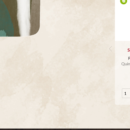
S
P
Quin