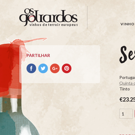
Os
Goliardos
-
VINHO 
vinhos de terroir europeus
Vinhos
de
Terroir
Se
Europeus
PARTILHAR
Partilhar
Partilhar
Partilhar
Partilhar
no
no
no
no
Portugal
Facebook
Twitter
Google+
Pinterest
Quinta d
Tinto
€23.2