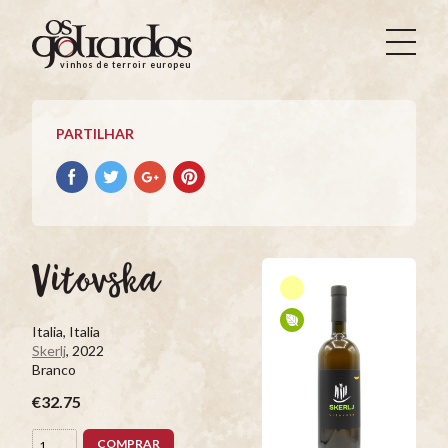
Os
Goliardos
vinhos de terroir europeus
-
Vinhos
de
PARTILHAR
Terroir
Europeus
Partilhar
Partilhar
Partilhar
Partilhar
no
no
no
no
Facebook
Twitter
Google+
Pinterest
Vitovska
Italia, Italia
Skerlj
, 2022
Branco
€32.75
COMPRAR