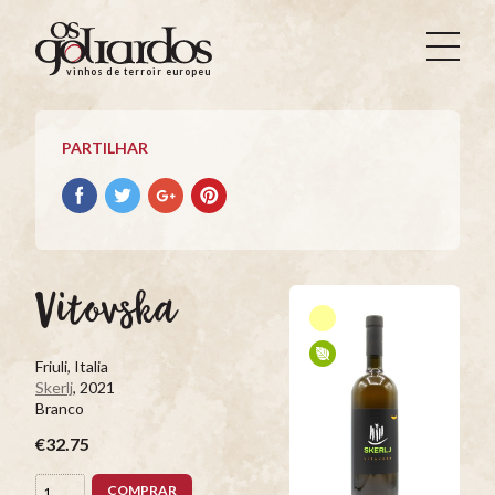
Os
Goliardos
vinhos de terroir europeus
-
Vinhos
de
PARTILHAR
Terroir
Europeus
Partilhar
Partilhar
Partilhar
Partilhar
no
no
no
no
Facebook
Twitter
Google+
Pinterest
Vitovska
Friuli, Italia
Skerlj
, 2021
Branco
€32.75
COMPRAR