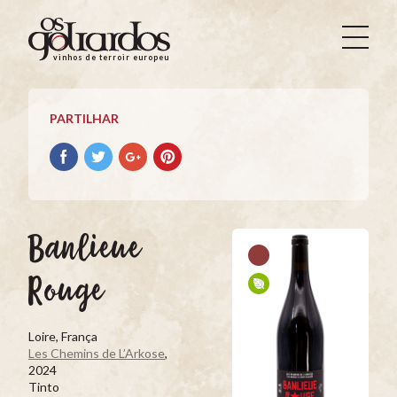
Os
Goliardos
vinhos de terroir europeus
-
Vinhos
de
PARTILHAR
Terroir
Europeus
Partilhar
Partilhar
Partilhar
Partilhar
no
no
no
no
Facebook
Twitter
Google+
Pinterest
Banlieue
Rouge
Loire, França
Les Chemins de L’Arkose
,
2024
Tinto