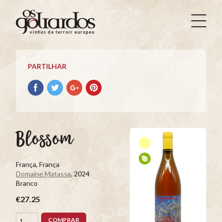
Os
Goliardos
vinhos de terroir europeus
-
Vinhos
de
PARTILHAR
Terroir
Europeus
Partilhar
Partilhar
Partilhar
Partilhar
no
no
no
no
Facebook
Twitter
Google+
Pinterest
Blossom
França, França
Domaine Matassa
, 2024
Branco
€27.25
COMPRAR