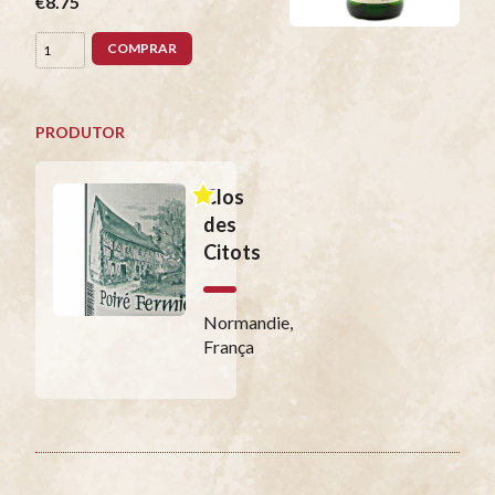
€8.75
COMPRAR
PRODUTOR
Clos
des
Citots
Normandie,
França