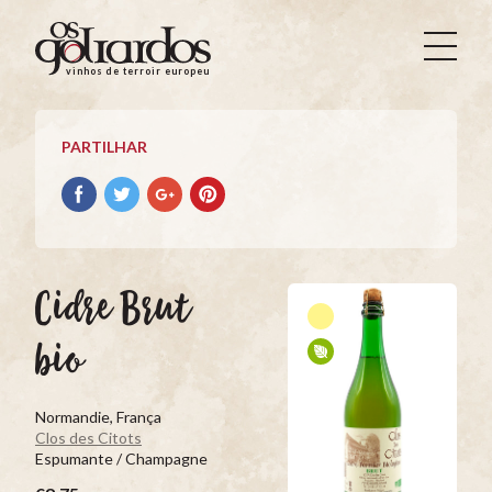
Os
Goliardos
vinhos de terroir europeus
-
Vinhos
de
PARTILHAR
Terroir
Europeus
Partilhar
Partilhar
Partilhar
Partilhar
no
no
no
no
Facebook
Twitter
Google+
Pinterest
Cidre Brut
bio
Normandie, França
Clos des Citots
Espumante / Champagne