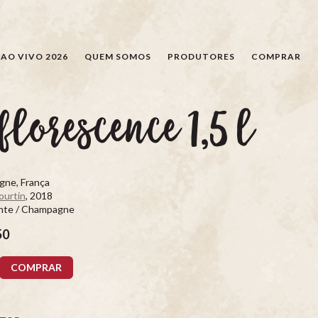
PESQUISAR
AO VIVO 2026
QUEM SOMOS
PRODUTORES
COMPRAR
florescence 1,5 l
ne, França
ourtin
, 2018
te / Champagne
50
COMPRAR