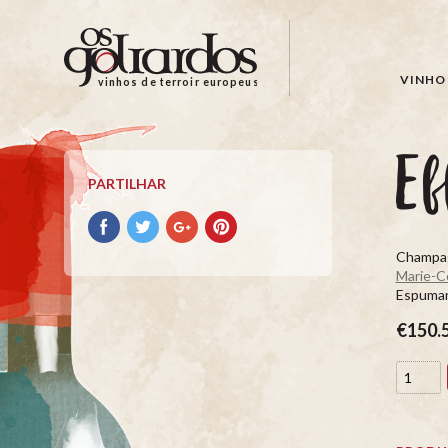
Os
Goliardos
-
VINHO 
vinhos de terroir europeus
Vinhos
de
Terroir
Ef
Europeus
PARTILHAR
Partilhar
Partilhar
Partilhar
Partilhar
no
no
no
no
Champag
Facebook
Twitter
Google+
Pinterest
Marie-C
Espuman
€150.