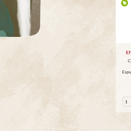
Ef
C
Espu