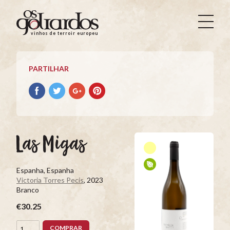
Os
Goliardos
vinhos de terroir europeus
-
Vinhos
de
PARTILHAR
Terroir
Europeus
Partilhar
Partilhar
Partilhar
Partilhar
no
no
no
no
Facebook
Twitter
Google+
Pinterest
Las Migas
Espanha, Espanha
Victoria Torres Pecis
, 2023
Branco
€30.25
COMPRAR