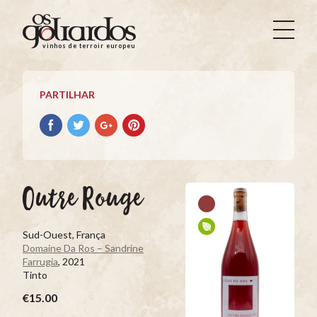
Os
Goliardos
vinhos de terroir europeus
-
Vinhos
de
PARTILHAR
Terroir
Europeus
Partilhar
Partilhar
Partilhar
Partilhar
no
no
no
no
Facebook
Twitter
Google+
Pinterest
Outre Rouge
Sud-Ouest, França
Domaine Da Ros – Sandrine
Farrugia
, 2021
Tinto
€15.00