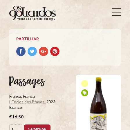
Os
Goliardos
vinhos de terroir europeus
-
Vinhos
de
PARTILHAR
Terroir
Europeus
Partilhar
Partilhar
Partilhar
Partilhar
no
no
no
no
Facebook
Twitter
Google+
Pinterest
Passages
França, França
L’Enclos des Braves
, 2023
Branco
€16.50
COMPRAR