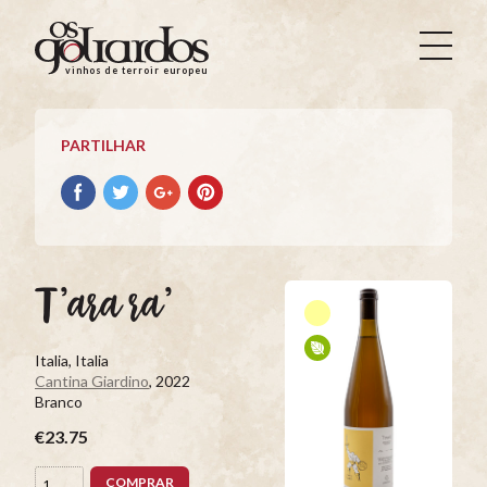
Os
Goliardos
vinhos de terroir europeus
-
Vinhos
de
PARTILHAR
Terroir
Europeus
Partilhar
Partilhar
Partilhar
Partilhar
no
no
no
no
Facebook
Twitter
Google+
Pinterest
T’ara ra’
Italia, Italia
Cantina Giardino
, 2022
Branco
€23.75
COMPRAR