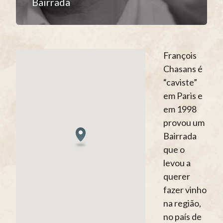
Bairrada
François
Chasans é
“caviste”
em Paris e
em 1998
provou um
Bairrada
que o
levou a
querer
fazer vinho
na região,
no país de