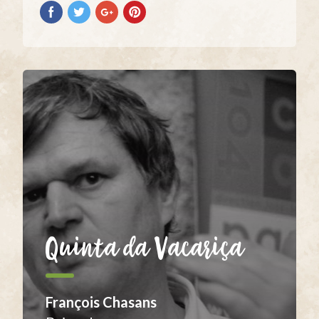
Partilhar
Partilhar
Partilhar
Partilhar
no
no
no
no
Facebook
Twitter
Google+
Pinterest
Quinta da Vacariça
François Chasans