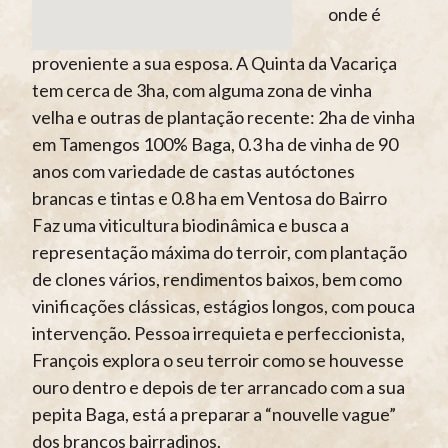
onde é
proveniente a sua esposa. A Quinta da Vacariça
tem cerca de 3ha, com alguma zona de vinha
velha e outras de plantação recente: 2ha de vinha
em Tamengos 100% Baga, 0.3 ha de vinha de 90
anos com variedade de castas autóctones
brancas e tintas e 0.8 ha em Ventosa do Bairro
Faz uma viticultura biodinâmica e busca a
representação máxima do terroir, com plantação
de clones vários, rendimentos baixos, bem como
vinificações clássicas, estágios longos, com pouca
intervenção. Pessoa irrequieta e perfeccionista,
François explora o seu terroir como se houvesse
ouro dentro e depois de ter arrancado com a sua
pepita Baga, está a preparar a “nouvelle vague”
dos brancos bairradinos.