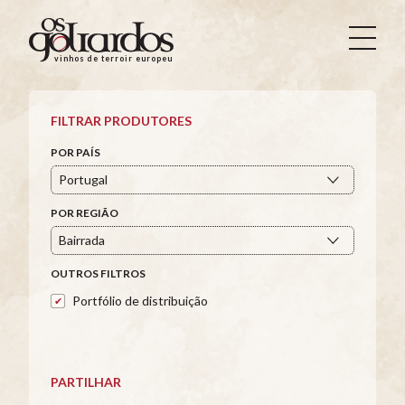
Os
Goliardos
vinhos de terroir europeus
-
Vinhos
de
FILTRAR PRODUTORES
Terroir
Europeus
POR PAÍS
POR REGIÃO
OUTROS FILTROS
Portfólio de distribuição
PARTILHAR