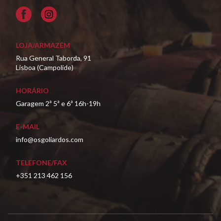
Facebook
LOJA/ARMAZÉM
Rua General Taborda, 91
Lisboa (Campolide)
HORÁRIO
Garagem 2ª 5ª e 6ª 16h-19h
E-MAIL
info@osgoliardos.com
TELEFONE/FAX
+351 213 462 156