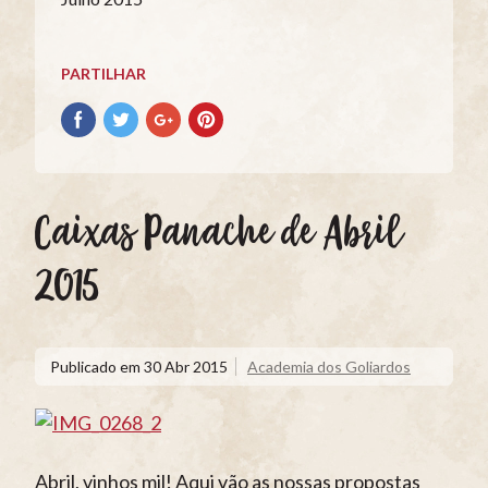
PARTILHAR
Partilhar
Partilhar
Partilhar
Partilhar
no
no
no
no
Facebook
Twitter
Google+
Pinterest
Caixas Panache de Abril
2015
Publicado em
30 Abr 2015
Academia dos Goliardos
Abril, vinhos mil! Aqui vão as nossas propostas