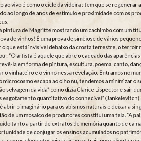
o ao vivo é como o ciclo da videira : tem que se regenerar
ado ao longo de anos de estímulo e proximidade com os pro
eus.
 pintura de Magritte mostrando um cachimbo com um título 
ova de vinhos! É uma prova de simbiose de vários pequen
r o que está invisível debaixo da crosta terrestre, o terr
ou : “O artista é aquele que abre o cadeado das aparências 
revê-la em forma de pintura, escultura, poema, canto, dan
ar o vinhateiro e o vinho nessa revelação. Entramos no m
 microcosmo escapa ao olho nu, tendemos a minimizar o seu
ão selvagem da vida” como dizia Clarice Lispector e sair
s esgotamento quantitativo do conhecível” (Jankelevitch).
é abrir o imaginário para os abismos naturais e deixar a si
ião de um mosaíco de produtores constitui uma tela. “A p
uído tanto a partir de extratos de memória quanto de ca
ortunidade de conjugar os ensinos acumulados no patrimón
za com os elementos minerais ancestrais que salientam ma