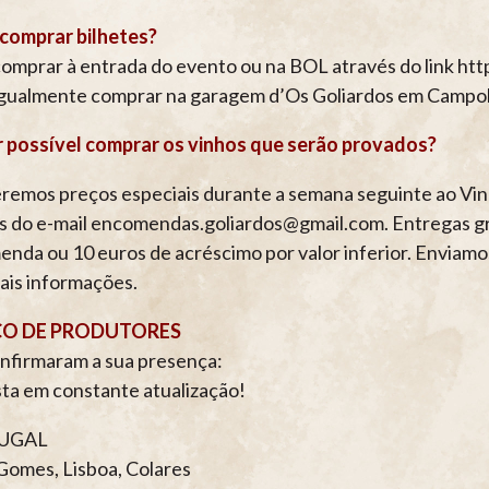
comprar bilhetes?
omprar à entrada do evento ou na BOL através do link htt
gualmente comprar na garagem d’Os Goliardos em Campol
r possível comprar os vinhos que serão provados?
eremos preços especiais durante a semana seguinte ao Vi
s do e-mail encomendas.goliardos@gmail.com. Entregas grát
nda ou 10 euros de acréscimo por valor inferior. Enviamo
ais informações.
CO DE PRODUTORES
nfirmaram a sua presença:
sta em constante atualização!
UGAL
Gomes, Lisboa, Colares