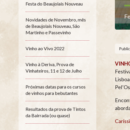
Festa do Beaujolais Nouveau
Fe
Novidades de Novembro, mês
de Beaujolais Nouveau, São
Martinho e Passevinho
Vinho ao Vivo 2022
Publi
VINHO
Vinho à Deriva, Prova de
Vinhateiros, 11 e 12 de Julho
Festiv
Lisboa
Próximas datas para os cursos
Pel’Os
de vinhos para bebutantes
Encont
aborda
Resultados da prova de Tintos
da Bairrada (ou quase)
Caríss