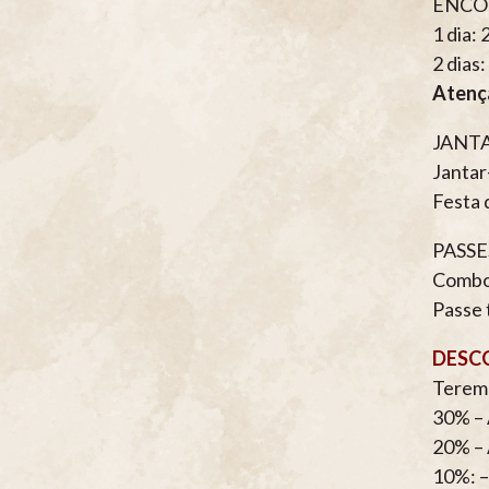
ENCONT
1 dia:
2 dias
Atenç
JANTAR
Jantar
Festa 
PASSE
Combo 
Passe 
DESCO
Teremo
30% – 
20% – 
10%: –