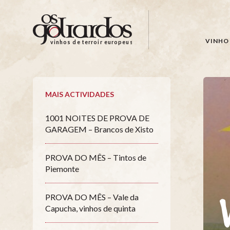
Os
Goliardos
-
VINHO 
vinhos de terroir europeus
Vinhos
de
Terroir
Europeus
MAIS ACTIVIDADES
1001 NOITES DE PROVA DE
GARAGEM – Brancos de Xisto
PROVA DO MÊS – Tintos de
Piemonte
PROVA DO MÊS – Vale da
Capucha, vinhos de quinta