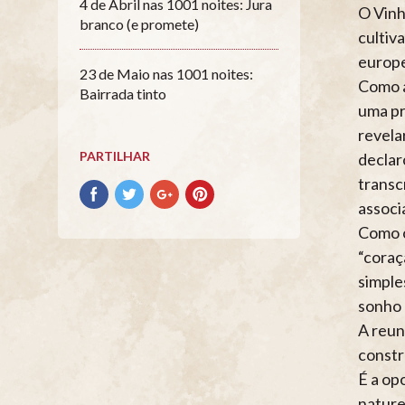
4 de Abril nas 1001 noites: Jura
O Vinh
branco (e promete)
cultiv
europ
23 de Maio nas 1001 noites:
Como a
Bairrada tinto
uma pr
revela
PARTILHAR
declar
transc
Partilhar
Partilhar
Partilhar
Partilhar
associ
no
no
no
no
Facebook
Twitter
Google+
Pinterest
Como o
“coraç
simple
sonho 
A reun
constr
É a op
nature