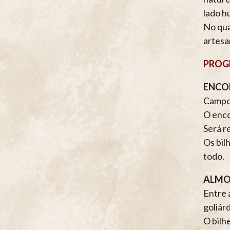
lado h
No qua
artesan
PROG
ENCON
Campo 
O enco
Será r
Os bil
todo.
ALMO
Entre 
goliár
O bilhe