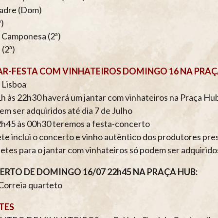
adre (Dom)
ª)
 Camponesa (2ª)
(2ª)
AR-FESTA COM VINHATEIROS DOMINGO 16 NA PRAÇ
 Lisboa
h às 22h30 haverá um jantar com vinhateiros na Praça Hub. 
em ser adquiridos até dia 7 de Julho
h45 às 00h30 teremos a festa-concerto
ete inclui o concerto e vinho autêntico dos produtores pre
hetes para o jantar com vinhateiros só podem ser adquiridos
RTO DE DOMINGO 16/07 22h45 NA PRAÇA HUB:
Correia quarteto
TES