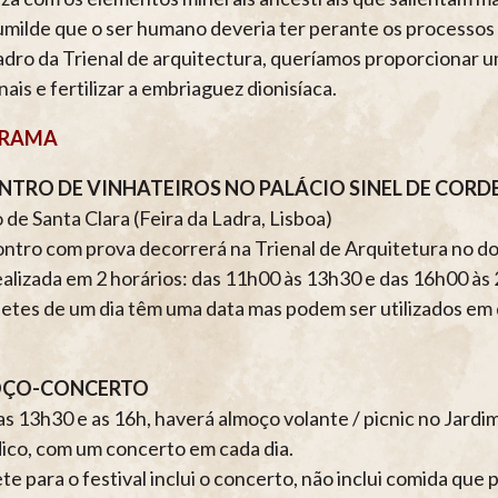
umilde que o ser humano deveria ter perante os processos f
dro da Trienal de arquitectura, queríamos proporcionar 
ais e fertilizar a embriaguez dionisíaca.
RAMA
TRO DE VINHATEIROS NO PALÁCIO SINEL DE CORD
de Santa Clara (Feira da Ladra, Lisboa)
ntro com prova decorrerá na Trienal de Arquitetura no domi
ealizada em 2 horários: das 11h00 às 13h30 e das 16h00 às
hetes de um dia têm uma data mas podem ser utilizados em q
ÇO-CONCERTO
as 13h30 e as 16h, haverá almoço volante / picnic no Jardi
dico, com um concerto em cada dia.
te para o festival inclui o concerto, não inclui comida que 