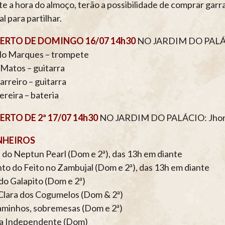
e a hora do almoço, terão a possibilidade de comprar gar
l para partilhar.
RTO DE DOMINGO 16/07 14h30
NO JARDIM DO PALÁCI
lo Marques – trompete
Matos – guitarra
arreiro – guitarra
ereira – bateria
RTO DE 2ª 17/07 14h30
NO JARDIM DO PALÁCIO: Jhon D
NHEIROS
 do Neptun Pearl (Dom e 2ª), das 13h em diante
to do Feito no Zambujal (Dom e 2ª), das 13h em diante
do Galapito (Dom e 2ª)
Clara dos Cogumelos (Dom & 2ª)
minhos, sobremesas (Dom e 2ª)
a Independente (Dom)