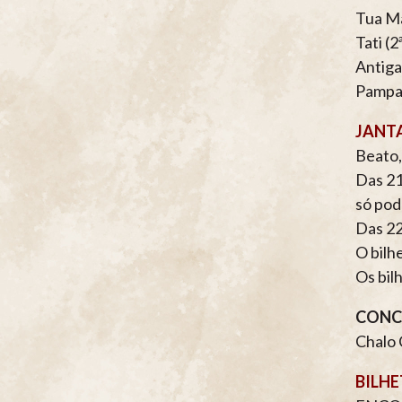
Tua M
Tati (2
Antiga
Pampa 
JANT
Beato,
Das 21
só pod
Das 22
O bilh
Os bil
CONCE
Chalo 
BILHE