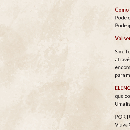
Como 
Pode c
Pode i
Vai se
Sim. T
atravé
encome
para m
ELEN
que co
Uma li
PORT
Viúva 