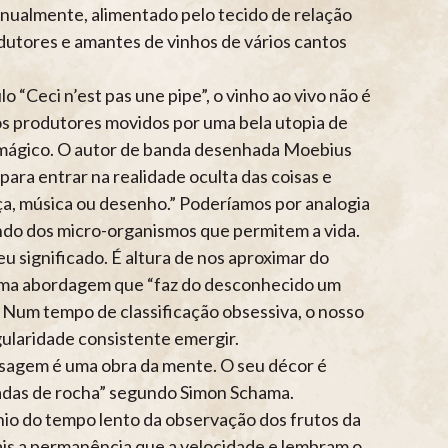
 anualmente, alimentado pelo tecido de relação
dutores e amantes de vinhos de vários cantos
“Ceci n’est pas une pipe”, o vinho ao vivo não é
os produtores movidos por uma bela utopia de
oir mágico. O autor de banda desenhada Moebius
para entrar na realidade oculta das coisas e
ça, música ou desenho.” Poderíamos por analogia
undo dos micro-organismos que permitem a vida.
 significado. É altura de nos aproximar do
 duma abordagem que “faz do desconhecido um
 Num tempo de classificação obsessiva, o nosso
ngularidade consistente emergir.
aisagem é uma obra da mente. O seu décor é
madas de rocha” segundo Simon Schama.
io do tempo lento da observação dos frutos da
is a permanência que a velocidade e lembram o