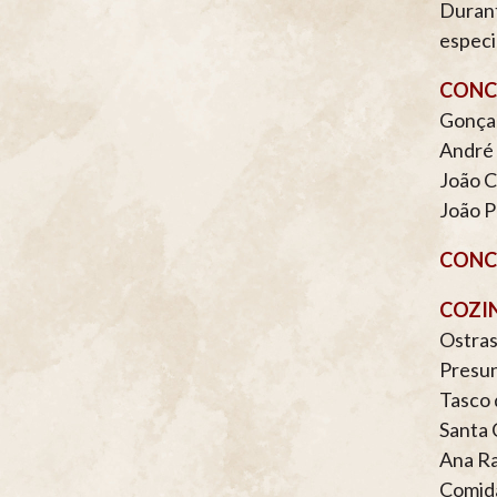
Durant
especia
CONCE
Gonça
André 
João C
João P
CONCE
COZI
Ostras
Presun
Tasco 
Santa 
Ana Ra
Comid