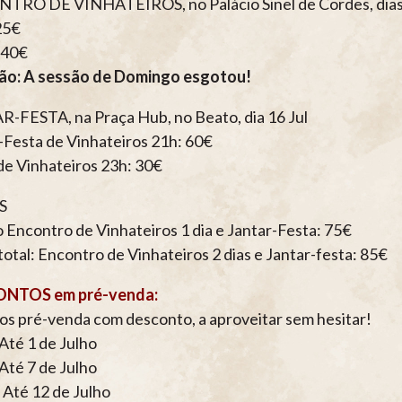
RO DE VINHATEIROS, no Palácio Sinel de Cordes, dias 
 25€
: 40€
ão: A sessão de Domingo esgotou!
-FESTA, na Praça Hub, no Beato, dia 16 Jul
-Festa de Vinhateiros 21h: 60€
de Vinhateiros 23h: 30€
S
Encontro de Vinhateiros 1 dia e Jantar-Festa: 75€
total: Encontro de Vinhateiros 2 dias e Jantar-festa: 85€
NTOS em pré-venda:
s pré-venda com desconto, a aproveitar sem hesitar!
Até 1 de Julho
Até 7 de Julho
 Até 12 de Julho