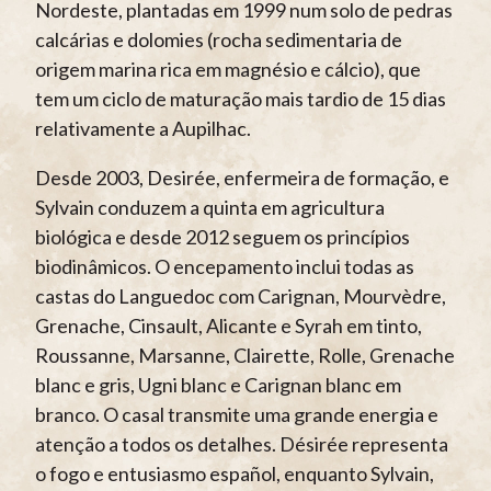
Nordeste, plantadas em 1999 num solo de pedras
calcárias e dolomies (rocha sedimentaria de
origem marina rica em magnésio e cálcio), que
tem um ciclo de maturação mais tardio de 15 dias
relativamente a Aupilhac.
Desde 2003, Desirée, enfermeira de formação, e
Sylvain conduzem a quinta em agricultura
biológica e desde 2012 seguem os princípios
biodinâmicos. O encepamento inclui todas as
castas do Languedoc com Carignan, Mourvèdre,
Grenache, Cinsault, Alicante e Syrah em tinto,
Roussanne, Marsanne, Clairette, Rolle, Grenache
blanc e gris, Ugni blanc e Carignan blanc em
branco. O casal transmite uma grande energia e
atenção a todos os detalhes. Désirée representa
o fogo e entusiasmo español, enquanto Sylvain,