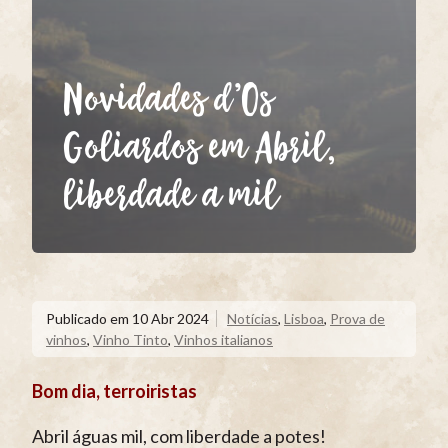
Novidades d’Os
Goliardos em Abril,
liberdade a mil
Publicado em
10 Abr 2024
Notícias
,
Lisboa
,
Prova de
vinhos
,
Vinho Tinto
,
Vinhos italianos
Bom dia, terroiristas
Abril águas mil, com liberdade a potes!