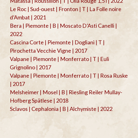
Matassa | Roussillon | T | Olla Rouge 1,5 l | 2022
Le Roc | Sud-ouest | Fronton | T | La Folle noire
d’Ambat | 2021
Bera | Piemonte | B | Moscato D’Asti Canelli |
2022
Cascina Corte | Piemonte | Dogliani | T |
Pirochetta Vecchie Vigne | 2017
Valpane | Piemonte | Monferrato | T | Euli
Grignolino | 2017
Valpane | Piemonte | Monferrato | T | Rosa Ruske
| 2017
Melsheimer | Mosel | B | Riesling Reiler Mullay-
Hofberg Spätlese | 2018
Sclavos | Cephalonia | B | Alchymiste | 2022