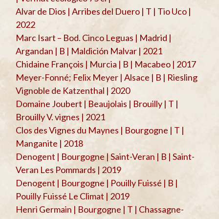
Alvar de Dios | Arribes del Duero | T | Tio Uco |
2022
Marc Isart – Bod. Cinco Leguas | Madrid |
Argandan | B | Maldición Malvar | 2021
Chidaine François | Murcia | B | Macabeo | 2017
Meyer-Fonné; Felix Meyer | Alsace | B | Riesling
Vignoble de Katzenthal | 2020
Domaine Joubert | Beaujolais | Brouilly | T |
Brouilly V. vignes | 2021
Clos des Vignes du Maynes | Bourgogne | T |
Manganite | 2018
Denogent | Bourgogne | Saint-Veran | B | Saint-
Veran Les Pommards | 2019
Denogent | Bourgogne | Pouilly Fuissé | B |
Pouilly Fuissé Le Climat | 2019
Henri Germain | Bourgogne | T | Chassagne-