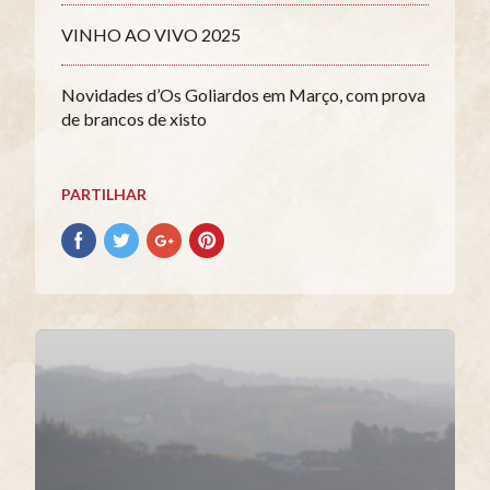
VINHO AO VIVO 2025
Novidades d’Os Goliardos em Março, com prova
de brancos de xisto
PARTILHAR
Partilhar
Partilhar
Partilhar
Partilhar
no
no
no
no
Facebook
Twitter
Google+
Pinterest