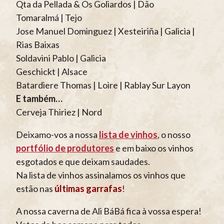
Qta da Pellada & Os Goliardos | Dão
Tomaralmá | Tejo
Jose Manuel Dominguez | Xesteiriña | Galicia |
Rias Baixas
Soldavini Pablo | Galicia
Geschickt | Alsace
Batardiere Thomas | Loire | Rablay Sur Layon
E também…
Cerveja Thiriez | Nord
Deixamo-vos a nossa
lista de vinhos
, o nosso
portfólio de produtores
e em baixo os vinhos
esgotados e que deixam saudades.
Na lista de vinhos assinalamos os vinhos que
estão nas
últimas garrafas
!
A nossa caverna de Ali BáBá fica à vossa espera!