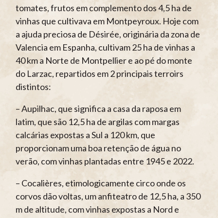
tomates, frutos em complemento dos 4,5 ha de
vinhas que cultivava em Montpeyroux. Hoje com
a ajuda preciosa de Désirée, originária da zona de
Valencia em Espanha, cultivam 25 ha de vinhas a
40 km a Norte de Montpellier e ao pé do monte
do Larzac, repartidos em 2 principais terroirs
distintos:
– Aupilhac, que significa a casa da raposa em
latim, que são 12,5 ha de argilas com margas
calcárias expostas a Sul a 120 km, que
proporcionam uma boa retenção de água no
verão, com vinhas plantadas entre 1945 e 2022.
– Cocalières, etimologicamente circo onde os
corvos dão voltas, um anfiteatro de 12,5 ha, a 350
m de altitude, com vinhas expostas a Nord e