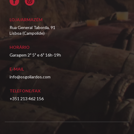
LOJA/ARMAZÉM
Rua General Taborda, 91
Lisboa (Campolide)
HORÁRIO
Garagem 2ª 5ª e 6ª 16h-19h
E-MAIL
info@osgoliardos.com
TELEFONE/FAX
+351 213 462 156