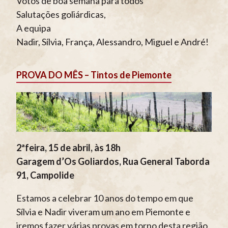
Votos de boa semana para todos
Salutações goliárdicas,
A equipa
Nadir, Sílvia, França, Alessandro, Miguel e André!
PROVA DO MÊS – Tintos de Piemonte
2ªfeira, 15 de abril, às 18h
Garagem d’Os Goliardos, Rua General Taborda
91, Campolide
Estamos a celebrar 10 anos do tempo em que
Sílvia e Nadir viveram um ano em Piemonte e
iremos fazer várias provas em torno desta região