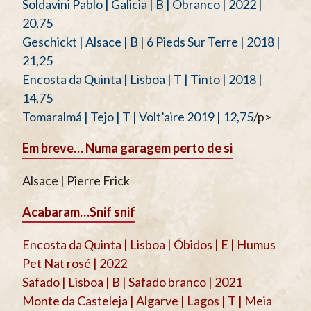
Soldavini Pablo | Galicia | B | Obranco | 2022 |
20,75
Geschickt | Alsace | B | 6 Pieds Sur Terre | 2018 |
21,25
Encosta da Quinta | Lisboa | T | Tinto | 2018 |
14,75
Tomaralmá | Tejo | T | Volt’aire 2019 | 12,75
/p>
Em breve… Numa garagem perto de si
Alsace | Pierre Frick
Acabaram…
Snif snif
Encosta da Quinta | Lisboa | Óbidos | E | Humus
Pet Nat rosé | 2022
Safado | Lisboa | B | Safado branco | 2021
Monte da Casteleja | Algarve | Lagos | T | Meia