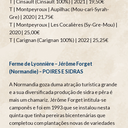
T | Cinsault (Cinsault 100%) | 2021 | 19,50€
T | Montpeyroux | Aupilhac (Mou-cari-Syrah-
Gre) | 2020 | 21,75€
T | Montpeyroux | Les Cocalières (Sy-Gre-Mou) |
2020 | 25,00€
T | Carignan (Carignan 100%) | 2022 | 25,25€
Ferme de Lyonnière – Jérôme Forget
(Normandie) – POIRES E SIDRAS
A Normandia goza duma atração turística grande
e a sua diversificada produção de sidra e pêra é
mais um chamariz. Jérôme Forget intitula-se
camponês e foi em 1993 que se instalou nesta
quinta que tinha pereiras bicentenárias que
completou com plantações novas de variedades