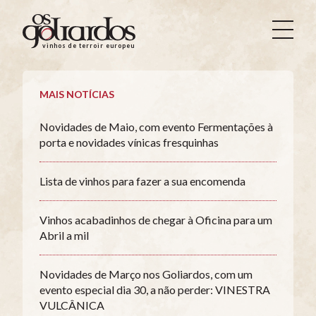
Os
Goliardos
vinhos de terroir europeus
-
Vinhos
de
MAIS NOTÍCIAS
Terroir
Europeus
Novidades de Maio, com evento Fermentações à
porta e novidades vínicas fresquinhas
Lista de vinhos para fazer a sua encomenda
Vinhos acabadinhos de chegar à Oficina para um
Abril a mil
Novidades de Março nos Goliardos, com um
evento especial dia 30, a não perder: VINESTRA
VULCÂNICA