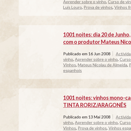
Aprender sobre o vinho
,
Curso de vi
Luís Louro
,
Prova de vinhos
,
Vinhos f
1001 noites: dia 20 de Junh
com o produtor Mateus Nico
Publicado em
16 Jun 2008
Activid
vinho
,
Aprender sobre o vinho
,
Curso
Vinhos
,
Mateus Nicolau de Almeida
,
P
espanhois
1001 noites: vinhos mono-
TINTA RORIZ/ARAGONÊS
Publicado em
13 Mai 2008
Activid
vinho
,
Aprender sobre o vinho
,
Curso
Vinhos
,
Prova de vinhos
,
Vinhos espa