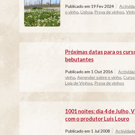
Publicado em
19 Fev 2024
Activid
o vinho
,
Lisboa
,
Prova de vinhos
,
Vinh
Próximas datas para os curs
bebutantes
Publicado em
1 Out 2016
Activida
vinho
,
Aprender sobre o vinho
,
Curso
Loja de Vinhos
,
Prova de vinhos
1001 noites: dia 4 de Julh
com o produtor Luís Louro
Publicado em
1 Jul 2008
Actividad