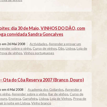
oites: dia 30 de Maio, VINHOS DO DÃO, com
oga convidada Sandra Gonçalves
do em
26 Mai 2008
Actividades
,
Aprender a provar um
render sobre o vinho
,
Curso de vinhos
,
Dão
,
Lisboa
,
Loja de
Prova de vinhos
,
Vinhos portugueses
 Qta do Côa Reserva 2007 (Branco, Douro)
do em
6 Mai 2008
Academia dos Goliardos
,
Aprender a
m vinho
,
Aprender sobre o vinho
,
Bar de vinhos
,
Curso de
ouro
,
Enoteca
,
Garrafeira
,
Lisboa
,
Loja de Vinhos
,
Prova de
air à noite em Lisboa
,
Vinho branco