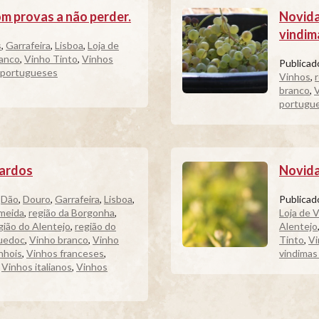
m provas a não perder.
Novida
vindima
s
,
Garrafeira
,
Lisboa
,
Loja de
ranco
,
Vinho Tinto
,
Vinhos
Publica
 portugueses
Vinhos
,
branco
,
V
portugu
iardos
Novida
,
Dão
,
Douro
,
Garrafeira
,
Lisboa
,
Publica
lmeida
,
região da Borgonha
,
Loja de 
gião do Alentejo
,
região do
Alentejo
guedoc
,
Vinho branco
,
Vinho
Tinto
,
Vi
nhois
,
Vinhos franceses
,
vindimas
,
Vinhos italianos
,
Vinhos