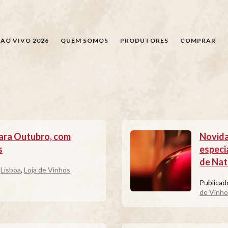
PESQUISAR
AO VIVO 2026
QUEM SOMOS
PRODUTORES
COMPRAR
ara Outubro, com
Novida
s
especia
de Nat
,
Lisboa
,
Loja de Vinhos
Publica
de Vinho