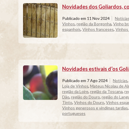
Novidades dos Goliardos, co
Publicado em
11 Nov 2024
Notícia
Vinhos
,
região da Borgonha
,
Vinho b
espanhois
,
Vinhos franceses
,
Vinhos
Novidades estivais d’os Gol
Publicado em
7 Ago 2024
Notícias
Loja de Vinhos
,
Mateus Nicolau de A
região da Loire
,
região da Toscana
,
re
Dão
,
região do Douro
,
região do Lan
Tinto
,
Vinhos do Douro
,
Vinhos espa
Vinhos generosos e vindimas tardias
portugueses