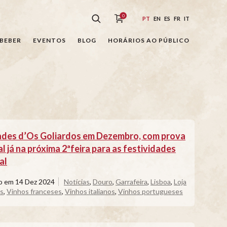
0
PT
EN
ES
FR
IT
BEBER
EVENTOS
BLOG
HORÁRIOS AO PÚBLICO
des d’Os Goliardos em Dezembro, com prova
l já na próxima 2ªfeira para as festividades
al
do em
14 Dez 2024
Notícias
,
Douro
,
Garrafeira
,
Lisboa
,
Loja
s
,
Vinhos franceses
,
Vinhos italianos
,
Vinhos portugueses