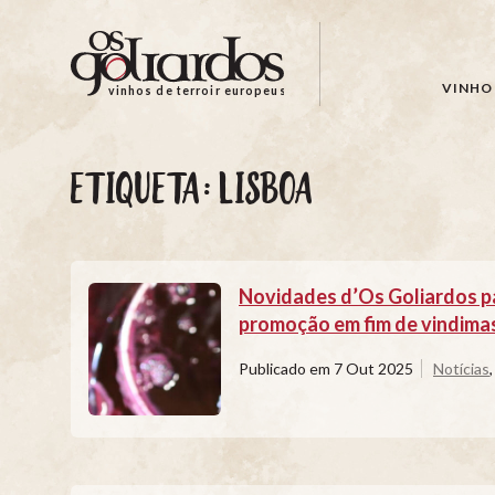
Os
Goliardos
-
VINHO 
vinhos de terroir europeus
Vinhos
de
Terroir
ETIQUETA:
LISBOA
Europeus
Novidades d’Os Goliardos p
promoção em fim de vindima
Publicado em
7 Out 2025
Notícias