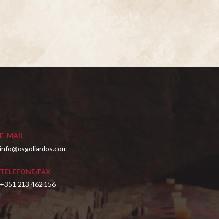
E-MAIL
info@osgoliardos.com
TELEFONE/FAX
+351 213 462 156