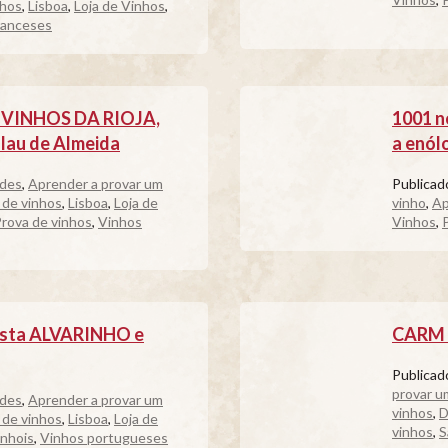
nhos
,
Lisboa
,
Loja de Vinhos
,
ranceses
o, VINHOS DA RIOJA,
1001 n
lau de Almeida
a enól
ades
,
Aprender a provar um
Publica
 de vinhos
,
Lisboa
,
Loja de
vinho
,
Ap
rova de vinhos
,
Vinhos
Vinhos
,
casta ALVARINHO e
CARM –
Publica
provar u
ades
,
Aprender a provar um
vinhos
,
D
 de vinhos
,
Lisboa
,
Loja de
vinhos
,
S
nhois
,
Vinhos portugueses