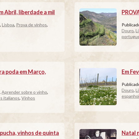
Abril, liberdade a mil
PROVA 
,
Lisboa
,
Prova de vinhos
,
Publica
Douro
,
L
portugu
ra poda em Março,
Em Fev
Publica
Douro
,
L
,
Aprender sobre o vinho
,
espanho
s italianos
,
Vinhos
ucha, vinhos de quinta
Natal 