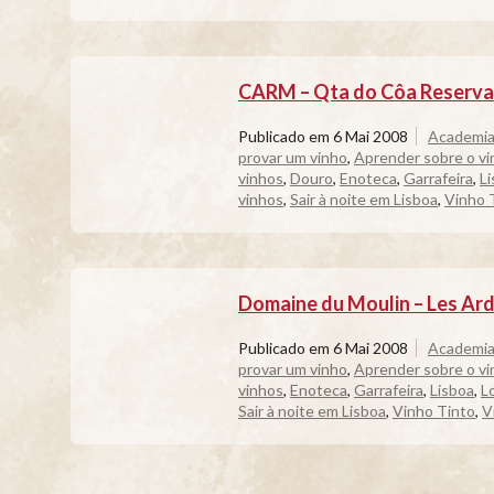
CARM – Qta do Côa Reserva 
Publicado em
6 Mai 2008
Academia
provar um vinho
,
Aprender sobre o vi
vinhos
,
Douro
,
Enoteca
,
Garrafeira
,
L
vinhos
,
Sair à noite em Lisboa
,
Vinho 
Domaine du Moulin – Les Ardi
Publicado em
6 Mai 2008
Academia
provar um vinho
,
Aprender sobre o vi
vinhos
,
Enoteca
,
Garrafeira
,
Lisboa
,
L
Sair à noite em Lisboa
,
Vinho Tinto
,
V