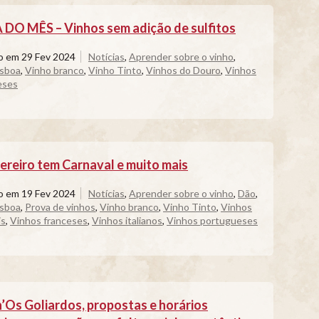
DO MÊS – Vinhos sem adição de sulfitos
do em
29 Fev 2024
Notícias
,
Aprender sobre o vinho
,
isboa
,
Vinho branco
,
Vinho Tinto
,
Vinhos do Douro
,
Vinhos
eses
ereiro tem Carnaval e muito mais
do em
19 Fev 2024
Notícias
,
Aprender sobre o vinho
,
Dão
,
isboa
,
Prova de vinhos
,
Vinho branco
,
Vinho Tinto
,
Vinhos
is
,
Vinhos franceses
,
Vinhos italianos
,
Vinhos portugueses
n’Os Goliardos, propostas e horários