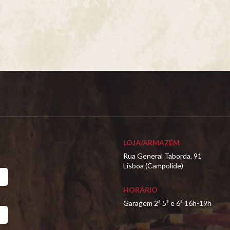
LOJA/ARMAZÉM
Rua General Taborda, 91
Lisboa (Campolide)
HORÁRIO
Garagem 2ª 5ª e 6ª 16h-19h