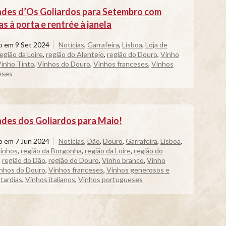
des d’Os Goliardos para Setembro com
s à porta e rentrée à janela
do em
9 Set 2024
Notícias
,
Garrafeira
,
Lisboa
,
Loja de
região da Loire
,
região do Alentejo
,
região do Douro
,
Vinho
inho Tinto
,
Vinhos do Douro
,
Vinhos franceses
,
Vinhos
eses
des dos Goliardos para Maio!
do em
7 Jun 2024
Notícias
,
Dão
,
Douro
,
Garrafeira
,
Lisboa
,
Vinhos
,
região da Borgonha
,
região da Loire
,
região do
,
região do Dão
,
região do Douro
,
Vinho branco
,
Vinho
nhos do Douro
,
Vinhos franceses
,
Vinhos generosos e
 tardias
,
Vinhos italianos
,
Vinhos portugueses