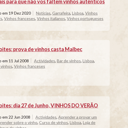
ais para que não vos faltem vinhos autênticos
do em
19 Dez 2020
Notícias
,
Garrafeira
,
Lisboa
,
Vinhos
is
,
Vinhos franceses
,
Vinhos italianos
,
Vinhos portugueses
oites: prova de vinhos casta Malbec
do em
11 Jul 2008
Actividades
,
Bar de vinhos
,
Lisboa
,
 vinhos
,
Vinhos franceses
oites: dia 27 de Junho, VINHOS DO VERÃO
do em
22 Jun 2008
Actividades
,
Aprender a provar um
render sobre o vinho
,
Curso de vinhos
,
Lisboa
,
Loja de
Prova de vinhos