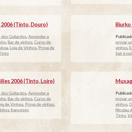
2006 (Tinto, Douro)
Biurko 
 dos Goliardos
,
Aprender a
Publica
nho
,
Bar de vinhos
,
Curso de
provar u
isboa
,
Loja de Vinhos
,
Prova de
vinhos
,
E
Tinto
Sair à no
lles 2006 (Tinto, Loire)
Muxaga
 dos Goliardos
,
Aprender a
Publica
nho
,
Bar de vinhos
,
Curso de
provar u
oja de Vinhos
,
Prova de vinhos
,
vinhos
,
D
inhos franceses
Nicolau 
Tinto
,
Vi