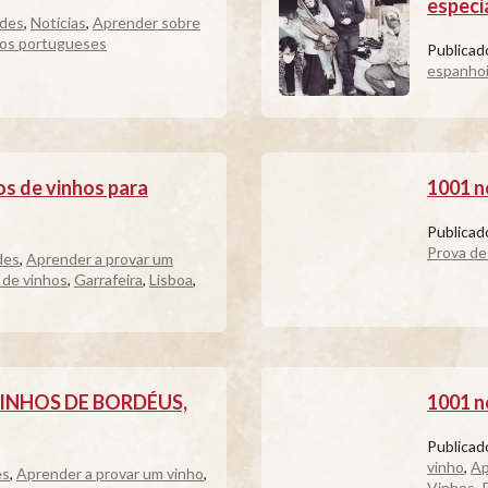
especi
ades
,
Notícias
,
Aprender sobre
os portugueses
Publica
espanho
os de vinhos para
1001 n
Publica
Prova de
des
,
Aprender a provar um
 de vinhos
,
Garrafeira
,
Lisboa
,
o, VINHOS DE BORDÉUS,
1001 n
Publica
vinho
,
Ap
es
,
Aprender a provar um vinho
,
Vinhos
,