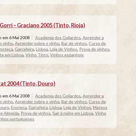
Gorri – Graciano 2005 (Tinto, Rioja)
do em
6 Mai 2008
Academia dos Goliardos
,
Aprender a
m vinho
,
Aprender sobre o vinho
,
Bar de vinhos
,
Curso de
noteca
,
Garrafeira
,
Lisboa
,
Loja de Vinhos
,
Prova de vinhos
,
ite em Lisboa
,
Vinho Tinto
,
Vinhos espanhois
t 2004 (Tinto, Douro)
do em
6 Mai 2008
Academia dos Goliardos
,
Aprender a
m vinho
,
Aprender sobre o vinho
,
Bar de vinhos
,
Curso de
ouro
,
Enoteca
,
Garrafeira
,
Lisboa
,
Loja de Vinhos
,
Mateus
de Almeida
,
Prova de vinhos
,
Sair à noite em Lisboa
,
Vinho
nhos portugueses