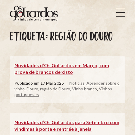
Os
Goliardos
vinhos de terroir europeus
-
Vinhos
ETIQUETA:
REGIÃO DO DOURO
de
Terroir
Europeus
Novidades d’Os Goliardos em Março, com
prova de brancos de xisto
Publicado em
17 Mar 2025
Notícias
,
Aprender sobre o
vinho
,
Douro
,
região do Douro
,
Vinho branco
,
Vinhos
portugueses
Novidades d’Os Goliardos para Setembro com
vindimas à porta e rentrée à janela