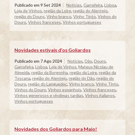
Publicado em
9 Set 2024
Notícias
,
Garrafeira
,
Lisboa
,
Loja de Vinhos
,
região da Loire
,
região do Alentejo
,
região do Douro
,
Vinho branco
,
Vinho Tinto
,
Vinhos do
Douro
,
Vinhos franceses
,
Vinhos portugueses
Novidades estivais d’os Goliardos
Publicado em
7 Ago 2024
Notícias
,
Dão
,
Douro
,
Garrafeira
,
Lisboa
,
Loja de Vinhos
,
Mateus Nicolau de
Almeida
,
região da Borgonha
,
região da Loire
,
região da
Toscana
,
região do Alentejo
,
região do Dão
,
região do
Douro
,
região do Languedoc
,
Vinho branco
,
Vinho Tinto
,
Vinhos do Douro
,
Vinhos espanhois
,
Vinhos franceses
,
Vinhos generosos e vindimas tardias
,
Vinhos italianos
,
Vinhos portugueses
Novidades dos Goliardos para Maio!