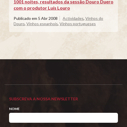
1001 noites, resultados da sessão Douro Duero
com o produtor Luís Louro
Publicado em
5 Abr 2008
Actividades
,
Vinhos do
Douro
,
Vinhos espanhois
,
Vinhos portugueses
SUBSCREVA A NOSSA NEWSLETTER
NOME