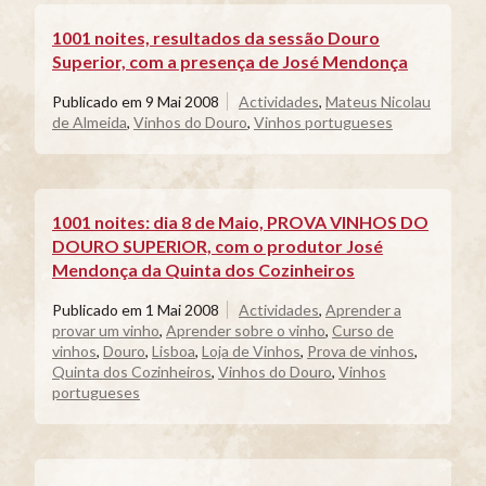
1001 noites, resultados da sessão Douro
Superior, com a presença de José Mendonça
Publicado em
9 Mai 2008
Actividades
,
Mateus Nicolau
de Almeida
,
Vinhos do Douro
,
Vinhos portugueses
1001 noites: dia 8 de Maio, PROVA VINHOS DO
DOURO SUPERIOR, com o produtor José
Mendonça da Quinta dos Cozinheiros
Publicado em
1 Mai 2008
Actividades
,
Aprender a
provar um vinho
,
Aprender sobre o vinho
,
Curso de
vinhos
,
Douro
,
Lisboa
,
Loja de Vinhos
,
Prova de vinhos
,
Quinta dos Cozinheiros
,
Vinhos do Douro
,
Vinhos
portugueses