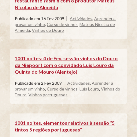
restaurante Yasmin com o produtor Mateus
Nicolau de Almeida
Publicado em
16 Fev 2009
Actividades
,
Aprender a
provar um vinho
,
Curso de vinhos
,
Mateus Nicolau de
Almeida
,
Vinhos do Douro
1001 noites: 4 de Fev, sessão vinhos do Douro
da Niepoort com o convidado Luís Louro da
Quinta do Mouro (Alentejo)
Publicado em
2 Fev 2009
Actividades
,
Aprender a
provar um vinho
,
Curso de vinhos
,
Luís Louro
,
Vinhos do
Douro
,
Vinhos portugueses
1001 noites, elementos relativos à sessão “5
tintos 5 regiões portuguesas”