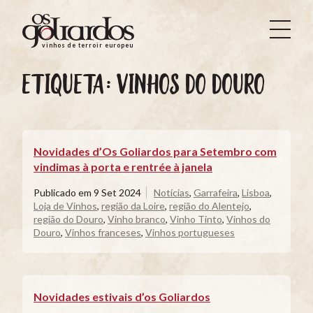
Os
Goliardos
vinhos de terroir europeus
-
Vinhos
ETIQUETA:
VINHOS DO DOURO
de
Terroir
Europeus
Novidades d’Os Goliardos para Setembro com
vindimas à porta e rentrée à janela
Publicado em
9 Set 2024
Notícias
,
Garrafeira
,
Lisboa
,
Loja de Vinhos
,
região da Loire
,
região do Alentejo
,
região do Douro
,
Vinho branco
,
Vinho Tinto
,
Vinhos do
Douro
,
Vinhos franceses
,
Vinhos portugueses
Novidades estivais d’os Goliardos