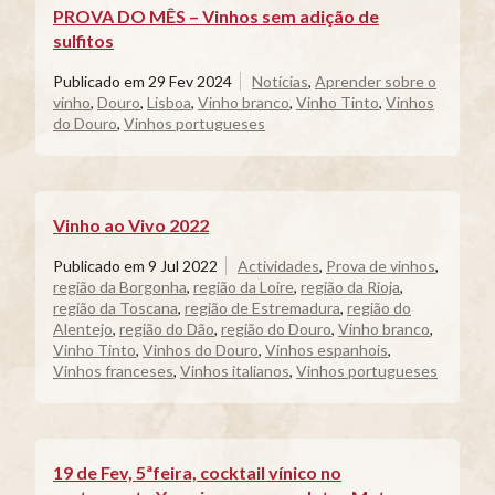
PROVA DO MÊS – Vinhos sem adição de
sulfitos
Publicado em
29 Fev 2024
Notícias
,
Aprender sobre o
vinho
,
Douro
,
Lisboa
,
Vinho branco
,
Vinho Tinto
,
Vinhos
do Douro
,
Vinhos portugueses
Vinho ao Vivo 2022
Publicado em
9 Jul 2022
Actividades
,
Prova de vinhos
,
região da Borgonha
,
região da Loire
,
região da Rioja
,
região da Toscana
,
região de Estremadura
,
região do
Alentejo
,
região do Dão
,
região do Douro
,
Vinho branco
,
Vinho Tinto
,
Vinhos do Douro
,
Vinhos espanhois
,
Vinhos franceses
,
Vinhos italianos
,
Vinhos portugueses
19 de Fev, 5ªfeira, cocktail vínico no