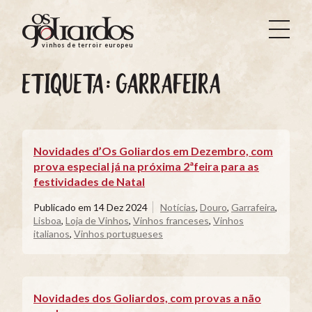
Os
Goliardos
vinhos de terroir europeus
-
Vinhos
ETIQUETA:
GARRAFEIRA
de
Terroir
Europeus
Novidades d’Os Goliardos em Dezembro, com
prova especial já na próxima 2ªfeira para as
festividades de Natal
Publicado em
14 Dez 2024
Notícias
,
Douro
,
Garrafeira
,
Lisboa
,
Loja de Vinhos
,
Vinhos franceses
,
Vinhos
italianos
,
Vinhos portugueses
Novidades dos Goliardos, com provas a não