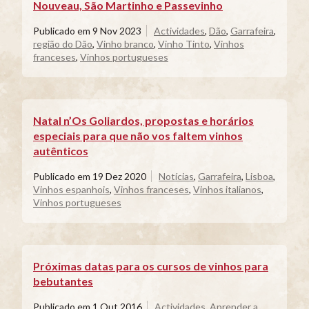
Nouveau, São Martinho e Passevinho
Publicado em
9 Nov 2023
Actividades
,
Dão
,
Garrafeira
,
região do Dão
,
Vinho branco
,
Vinho Tinto
,
Vinhos
franceses
,
Vinhos portugueses
Natal n’Os Goliardos, propostas e horários
especiais para que não vos faltem vinhos
autênticos
Publicado em
19 Dez 2020
Notícias
,
Garrafeira
,
Lisboa
,
Vinhos espanhois
,
Vinhos franceses
,
Vinhos italianos
,
Vinhos portugueses
Próximas datas para os cursos de vinhos para
bebutantes
Publicado em
1 Out 2016
Actividades
,
Aprender a