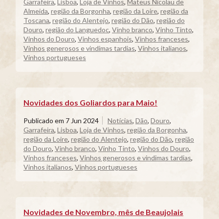
Garrafeira
,
Lisboa
,
Loja de Vinhos
,
Mateus Nicolau de
Almeida
,
região da Borgonha
,
região da Loire
,
região da
Toscana
,
região do Alentejo
,
região do Dão
,
região do
Douro
,
região do Languedoc
,
Vinho branco
,
Vinho Tinto
,
Vinhos do Douro
,
Vinhos espanhois
,
Vinhos franceses
,
Vinhos generosos e vindimas tardias
,
Vinhos italianos
,
Vinhos portugueses
Novidades dos Goliardos para Maio!
Publicado em
7 Jun 2024
Notícias
,
Dão
,
Douro
,
Garrafeira
,
Lisboa
,
Loja de Vinhos
,
região da Borgonha
,
região da Loire
,
região do Alentejo
,
região do Dão
,
região
do Douro
,
Vinho branco
,
Vinho Tinto
,
Vinhos do Douro
,
Vinhos franceses
,
Vinhos generosos e vindimas tardias
,
Vinhos italianos
,
Vinhos portugueses
Novidades de Novembro, mês de Beaujolais