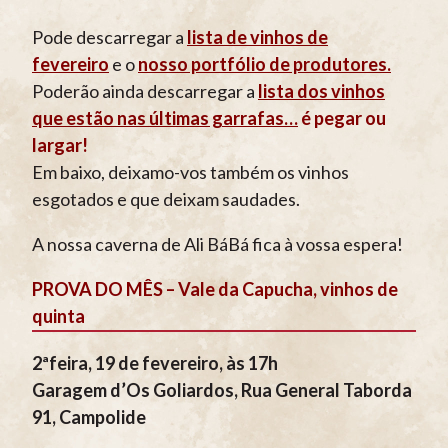
Pode descarregar a
lista de vinhos de
fevereiro
e o
nosso portfólio de produtores.
Poderão ainda descarregar a
lista dos vinhos
que estão nas últimas garrafas…
é pegar ou
largar!
Em baixo, deixamo-vos também os vinhos
esgotados e que deixam saudades.
A nossa caverna de Ali BáBá fica à vossa espera!
PROVA DO MÊS – Vale da Capucha, vinhos de
quinta
2ªfeira, 19 de fevereiro, às 17h
Garagem d’Os Goliardos, Rua General Taborda
91, Campolide