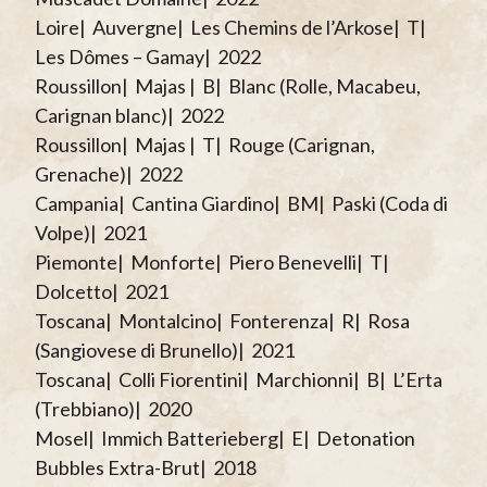
Loire| Auvergne| Les Chemins de l’Arkose| T|
Les Dômes – Gamay| 2022
Roussillon| Majas | B| Blanc (Rolle, Macabeu,
Carignan blanc)| 2022
Roussillon| Majas | T| Rouge (Carignan,
Grenache)| 2022
Campania| Cantina Giardino| BM| Paski (Coda di
Volpe)| 2021
Piemonte| Monforte| Piero Benevelli| T|
Dolcetto| 2021
Toscana| Montalcino| Fonterenza| R| Rosa
(Sangiovese di Brunello)| 2021
Toscana| Colli Fiorentini| Marchionni| B| L’Erta
(Trebbiano)| 2020
Mosel| Immich Batterieberg| E| Detonation
Bubbles Extra-Brut| 2018