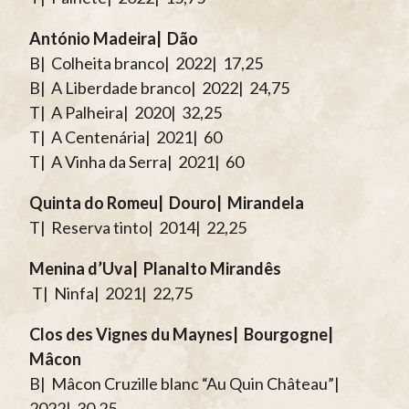
António Madeira| Dão
B| Colheita branco| 2022| 17,25
B| A Liberdade branco| 2022| 24,75
T| A Palheira| 2020| 32,25
T| A Centenária| 2021| 60
T| A Vinha da Serra| 2021| 60
Quinta do Romeu| Douro| Mirandela
T| Reserva tinto| 2014| 22,25
Menina d’Uva| Planalto Mirandês
T| Ninfa| 2021| 22,75
Clos des Vignes du Maynes| Bourgogne|
Mâcon
B| Mâcon Cruzille blanc “Au Quin Château”|
2022| 30,25