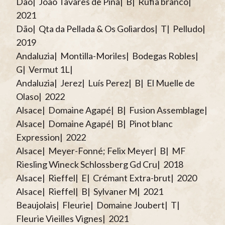
Dão| João Tavares de Pina| B| Rufia branco|
2021
Dão| Qta da Pellada & Os Goliardos| T| Pelludo|
2019
Andaluzia| Montilla-Moriles| Bodegas Robles|
G| Vermut 1L|
Andaluzia| Jerez| Luís Perez| B| El Muelle de
Olaso| 2022
Alsace| Domaine Agapé| B| Fusion Assemblage|
Alsace| Domaine Agapé| B| Pinot blanc
Expression| 2022
Alsace| Meyer-Fonné; Felix Meyer| B| MF
Riesling Wineck Schlossberg Gd Cru| 2018
Alsace| Rieffel| E| Crémant Extra-brut| 2020
Alsace| Rieffel| B| Sylvaner M| 2021
Beaujolais| Fleurie| Domaine Joubert| T|
Fleurie Vieilles Vignes| 2021