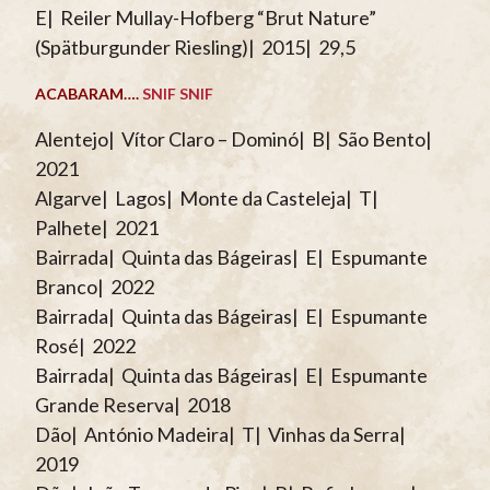
E| Reiler Mullay-Hofberg “Brut Nature”
(Spätburgunder Riesling)| 2015| 29,5
ACABARAM….
SNIF SNIF
Alentejo| Vítor Claro – Dominó| B| São Bento|
2021
Algarve| Lagos| Monte da Casteleja| T|
Palhete| 2021
Bairrada| Quinta das Bágeiras| E| Espumante
Branco| 2022
Bairrada| Quinta das Bágeiras| E| Espumante
Rosé| 2022
Bairrada| Quinta das Bágeiras| E| Espumante
Grande Reserva| 2018
Dão| António Madeira| T| Vinhas da Serra|
2019