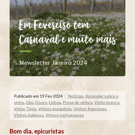
Em Fevereiro tem
Carnaval e muito mais
Newsletter Janeiro 2024
Publicado em
19 Fev 2024
Notícias
,
Aprender sobre o
vinho
,
Dão
,
Douro
,
Lisboa
,
Prova de vinhos
,
Vinho branco
,
Vinho Tinto
,
Vinhos espanhois
,
Vinhos franceses
,
Vinhos italianos
,
Vinhos portugueses
Bom dia, epicuristas