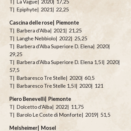
T| La Vague| 2020| 17,25
T| Epiphyte| 2021| 22,25
Cascina delle rose| Piemonte
T| Barbera d’Alba| 2021| 21,25
T| Langhe Nebbiolo| 2022| 25,25
T| Barbera d’Alba Superiore D. Elena| 2020|
29,25
T| Barbera d’Alba Superiore D. Elena 1,5 l| 2020|
57,5
T| Barbaresco Tre Stelle| 2020| 60,5
T| Barbaresco Tre Stelle 1,5 l| 2020| 121
Piero Benevelli| Piemonte
T| Dolcetto d’Alba| 2022| 11,75
T| Barolo Le Coste di Monforte| 2019| 51,5
Melsheimer| Mosel