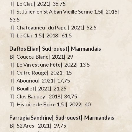
T| Le Clau| 2021| 36,75
T| St Julien en St Alban Vieille Serine 1,5l| 2016|
53,5
T| Châteauneuf du Pape | 2021| 52,5
T| Le Clau 1,5l| 2018| 61,5
Da Ros Elian| Sud-ouest| Marmandais
B| Coucou Blanc| 2021| 29
T| Le Vin est une Fête| 2022| 13,5
T| Outre Rouge| 2021| 15
T| Abouriou| 2021| 17,75
T| Bouillet| 2021| 21,25
T| Clos Baquey| 2018| 34,75
T| Histoire de Boire 1,5 l| 2022| 40
Farrugia Sandrine| Sud-ouest| Marmandais
B| 52 Ares| 2021| 19,75