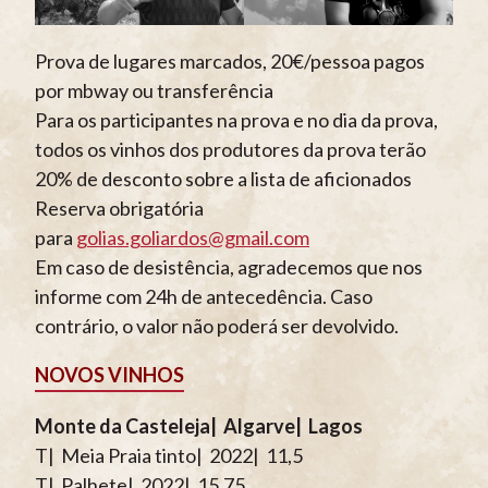
Prova de lugares marcados, 20€/pessoa pagos
por mbway ou transferência
Para os participantes na prova e no dia da prova,
todos os vinhos dos produtores da prova terão
20% de desconto sobre a lista de aficionados
Reserva obrigatória
para
golias.goliardos@gmail.com
Em caso de desistência, agradecemos que nos
informe com 24h de antecedência. Caso
contrário, o valor não poderá ser devolvido.
NOVOS VINHOS
Monte da Casteleja| Algarve| Lagos
T| Meia Praia tinto| 2022| 11,5
T| Palhete| 2022| 15,75