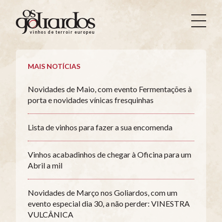
Os
Goliardos
vinhos de terroir europeus
-
Vinhos
de
MAIS NOTÍCIAS
Terroir
Europeus
Novidades de Maio, com evento Fermentações à
porta e novidades vínicas fresquinhas
Lista de vinhos para fazer a sua encomenda
Vinhos acabadinhos de chegar à Oficina para um
Abril a mil
Novidades de Março nos Goliardos, com um
evento especial dia 30, a não perder: VINESTRA
VULCÂNICA