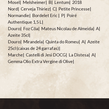
Mosel| Melsheimer| B| Lentum| 2018
Nord| Cerveja Thiriez| C| Petite Princesse|
Normandie| Bordelet Eric | P| Poiré
Authentique 1,5 L|
Douro| Foz Côa| Mateus Nicolau de Almeida| A|
Azeite 35cl|
Douro| Mirandela| Quinta do Romeu| A| Azeite
25cl (caixas de 24 garrafas)|
Marche| Castelli di Jesi DOCG| La Distesa| A|
Gemma Olio Extra Vergine di Olive|