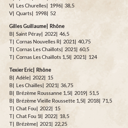
V| Les Churelles| 1996| 38,5
V| Quarts| 1998| 52
Gilles Guillaume| Rhône
B| Saint Péray| 2022| 46,5
T| Cornas Nouvelles R| 2021| 40,75
T| Cornas Les Chaillots| 2021| 60,5
T| Cornas Les Chaillots 1,5l| 2021| 124
Texier Eric| Rhône
B| Adèle| 2022| 15
B| Les Chailles| 2021| 36,75
B| Brézème Roussanne 1,5l| 2019| 51,5
B| Brézème Vieille Roussette 1,5l| 2018| 71,5
T| Chat Fou| 2022| 15
T| Chat Fou 1l| 2022| 18,5
T| Brézème| 2021| 22,25