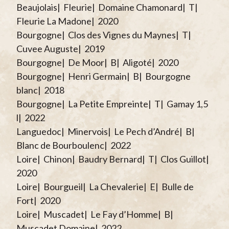
Beaujolais| Fleurie| Domaine Chamonard| T|
Fleurie La Madone| 2020
Bourgogne| Clos des Vignes du Maynes| T|
Cuvee Auguste| 2019
Bourgogne| De Moor| B| Aligoté| 2020
Bourgogne| Henri Germain| B| Bourgogne
blanc| 2018
Bourgogne| La Petite Empreinte| T| Gamay 1,5
l| 2022
Languedoc| Minervois| Le Pech d’André| B|
Blanc de Bourboulenc| 2022
Loire| Chinon| Baudry Bernard| T| Clos Guillot|
2020
Loire| Bourgueil| La Chevalerie| E| Bulle de
Fort| 2020
Loire| Muscadet| Le Fay d’Homme| B|
Muscadet Domaine| 2022