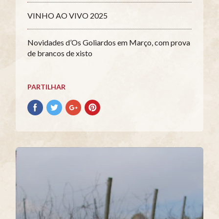
VINHO AO VIVO 2025
Novidades d’Os Goliardos em Março, com prova
de brancos de xisto
PARTILHAR
Partilhar
Partilhar
Partilhar
Partilhar
no
no
no
no
Facebook
Twitter
Google+
Pinterest