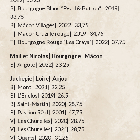
B| Bourgogne Blanc “Pearl & Button”| 2019|
33,75
B| Mâcon Villages| 2022| 33,75
T| Mâcon Cruzille rouge| 2019| 34,75
T| Bourgogne Rouge “Les Crays”| 2022| 37,75
Maillet Nicolas| Bourgogne| Mâcon
B| Aligoté| 2022| 23,25
Juchepie| Loire| Anjou
B| Mont| 2021| 22,25
B| L’Enclos| 2019| 26,5
B| Saint-Martin| 2020| 28,75
B| Passion 50 cl| 2001| 47,75
V| Les Churelles| 2020| 28,75
V| Les Churelles| 2021| 28,75
V| Quarts| 2020| 31,25