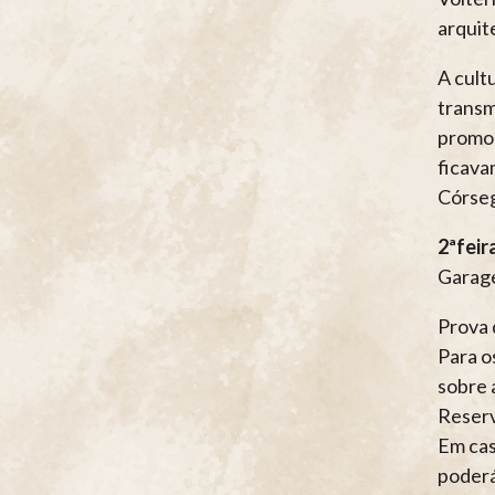
arquit
A cult
transm
promoç
ficava
Córseg
2ªfeir
Garage
Prova 
Para o
sobre a
Reserv
Em cas
poderá