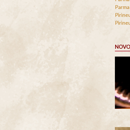
Parma 
Pirine
Pirine
NOVO