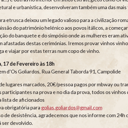
etural e urbanística, desenvolveram também uma das mais f
ura etrusca deixou um legado valioso para a civilização ro
issão do património helénico aos povos itálicos, a começa
ão do banquete e do simpósio onde as mulheres eram ativ
m afastadas destas cerimónias. Iremos provar vinhos vinh
a e viajar por estas terras num copo de vinho.
a, 17 de Fevereiro às 18h
m d’Os Goliardos, Rua General Taborda 91, Campolide
de lugares marcados, 20€/pessoa pagos por mbway ou tra
s participantes na prova e no dia da prova, todos os vinh
 lista de aficionados
a obrigatória para
golias.goliardos@gmail.com
o de desistência, agradecemos que nos informe com 24h de
 ser devolvido.