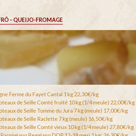
FRÔ – QUEIJO-FROMAGE
ne Ferme du Fayet Cantal 1 kg 22,30€/kg
oteaux de Seille Comté fruité 10 kg (1/4 meule) 22,00€/kg
oteaux de Seille Tomme du Jura 7 kg (meule) 17,00€/kg
oteaux de Seille Raclette 7 kg (meule) 16,50€/kg
oteaux de Seille Comté vieux 10 kg (1/4 meule) 27,80€/kg
Parmigiano Reggiano DOP 12-18 mesi 1 kg: 26,30€/kg