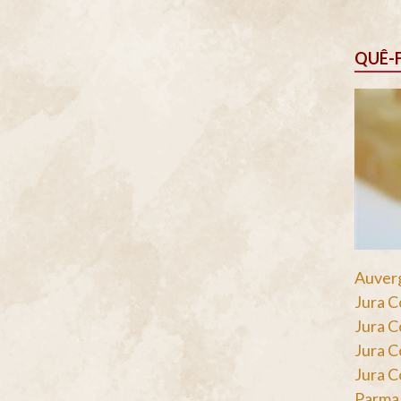
QUÊ-
Auverg
Jura C
Jura C
Jura C
Jura C
Parma 