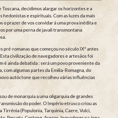
 Toscana, decidimos alargar os horizontes e a
s hedonistas e espirituais. Com as luzes da mais
os o prazer de vos convidar à uma prova inédita e
dos por uma perna de javali transmontana
sa.
es pré-romanas que começou no século IXº antes
. Esta civilização de navegadores e artesãos foi
em é ainda debatida : será um povo proveniente da
ma, com algumas partes da Emilia-Romagna, do
povo autóctone que recolheu várias influências
assou de monarquia a uma oligarquia de grandes
ransmissão do poder. O Império etrusco criou as
 Tirrénia (Populonia, Tarquinia, Caere, Vulci,
eto, Perugia, Cortone, Arezzo. Inovadores na área