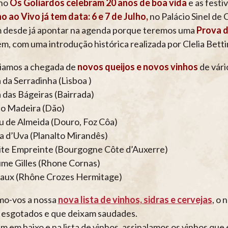
ano
Os Goliardos celebram 20 anos de boa vida
e as festiv
o ao Vivo já tem data: 6 e 7 de Julho,
no Palácio Sinel de 
desde já apontar na agenda porque teremos uma
Prova d
m, com uma introdução histórica realizada por Clelia Bettin
iamos a chegada de
novos queijos e novos vinhos
de vár
 da Serradinha (Lisboa )
 das Bágeiras (Bairrada)
o Madeira (Dão)
u de Almeida (Douro, Foz Côa)
 d’Uva (Planalto Mirandês)
ite Empreinte (Bourgogne Côte d’Auxerre)
ume Gilles (Rhone Cornas)
aux (Rhône Crozes Hermitage)
o-vos a nossa
nova lista de vinhos, sidras e cervejas
, o 
 esgotados e que deixam saudades.
 em baixo e na lista de vinhos, assinalamos os vinhos que