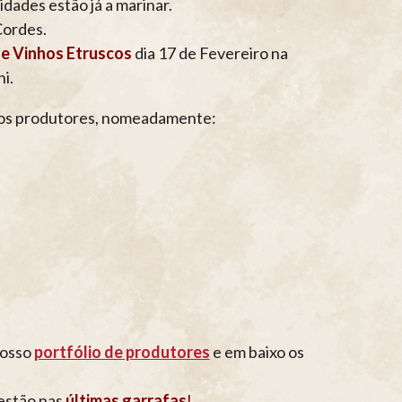
idades estão já a marinar.
Cordes.
e Vinhos Etruscos
dia 17 de Fevereiro na
i.
ios produtores, nomeadamente:
nosso
portfólio de produtores
e em baixo os
 estão nas
últimas garrafas
!