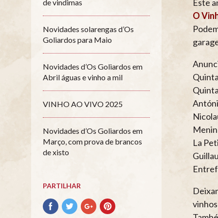
Este 
de vindimas
O Vinh
Podem 
Novidades solarengas d’Os
Goliardos para Maio
garage
Anunc
Novidades d’Os Goliardos em
Quinta
Abril águas e vinho a mil
Quinta
Antóni
VINHO AO VIVO 2025
Nicola
Menina
Novidades d’Os Goliardos em
Março, com prova de brancos
La Pet
de xisto
Guilla
Entref
PARTILHAR
Deixam
Partilhar
Partilhar
Partilhar
Partilhar
vinhos
no
no
no
no
Também