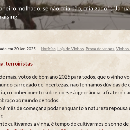
aneiro molhado, se não cria pão, cria gado" ; ‘Januar
 raising’
cado em
20 Jan 2025
Notícias
,
Loja de Vinhos
,
Prova de vinhos
,
Vinhos 
a, terroiristas
de mais, votos de bom ano 2025 para todos, que o vinho vos
ndo carregado de incertezas, não tenhamos dúvidas de qu
cia, o conhecimento sobrepor-se à ignorância, a fraternidad
abraço ao mundo de todos.
o é mês de começar a podar enquanto a natureza repousa 
r.
to cultivamos a vinha, é tempo de cultivarmos o sonho de