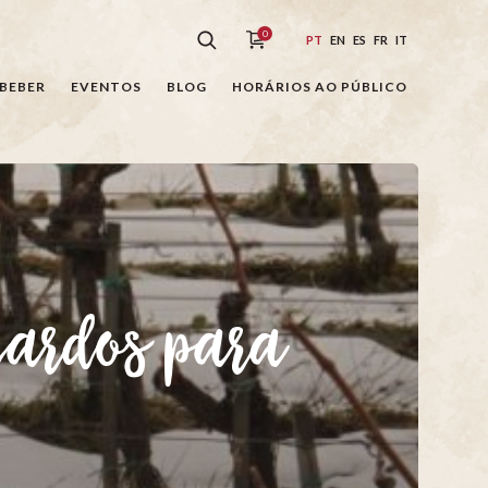
0
PT
EN
ES
FR
IT
BEBER
EVENTOS
BLOG
HORÁRIOS AO PÚBLICO
iardos para