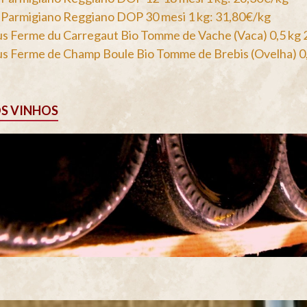
Parmigiano Reggiano DOP 30 mesi 1 kg: 31,80€/kg
us Ferme du Carregaut Bio Tomme de Vache (Vaca) 0,5 kg
us Ferme de Champ Boule Bio Tomme de Brebis (Ovelha) 0
S VINHOS