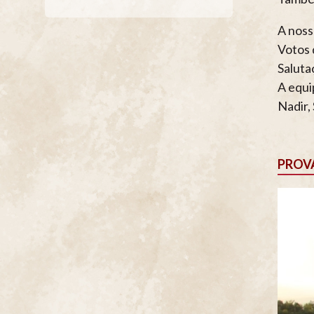
Facebook
Twitter
Google+
Pinterest
A noss
Votos 
Saluta
A equi
Nadir, 
PROV