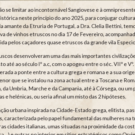
ão se limitar ao incontornável Sangiovese e à omnipresente
histórica neste princípio do ano 2025, para conjugar cultura
da amante da Etruria de Portugal, a Dra. Clelia Bettini, tem
iva de vinhos etruscos no dia 17 de Fevereiro, acompanha
ida pelos caçadores quase etruscos da grande vila Especio
uscos desenvolveram uma das mais importantes civilizaçõ
to até ao século Iº a.c, com o apogeu entre o séc. VIIº e Vº
erada a ponte entre a cultura grega e romana e a sua orig
enor que se instalou na zona actual entre a Toscana e Ro
, da Umbria, Marche e da Campania, até à Córsega, ou um 
as e helénicas, ou seria afinal um misto das 2 hipóteses.
zação urbana inspirada na Cidade-Estado grega, elitista, p
as, caracterizada pelo papel fundamental das mulheres na t
ras cidades italianas, umas situadas na proximidade da costa
ra…) e outras no interior em sítios estratégicos como Orvi