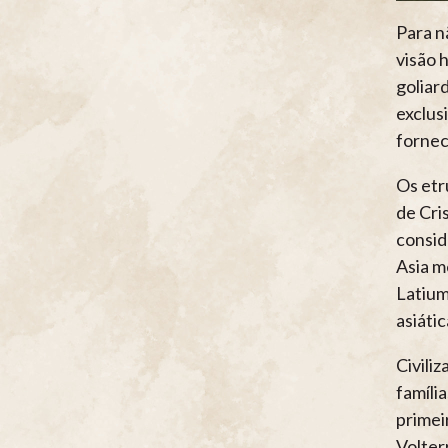
Para n
visão 
goliar
exclus
fornec
Os etr
de Cris
consid
Asia m
Latium
asiátic
Civili
famíli
primei
Volter