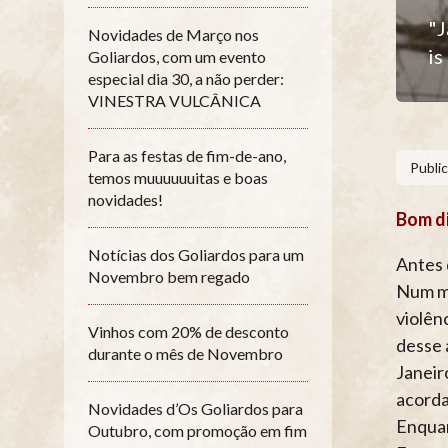
"J
Novidades de Março nos
is
Goliardos, com um evento
especial dia 30, a não perder:
VINESTRA VULCÂNICA
Para as festas de fim-de-ano,
Publi
temos muuuuuuitas e boas
novidades!
Bom di
Notícias dos Goliardos para um
Antes 
Novembro bem regado
Num mu
violên
Vinhos com 20% de desconto
desse 
durante o mês de Novembro
Janeir
acorda
Novidades d’Os Goliardos para
Enquan
Outubro, com promoção em fim