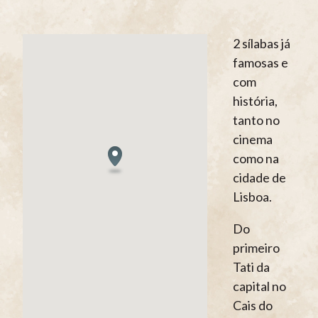
2 sílabas já
famosas e
com
história,
tanto no
cinema
como na
cidade de
Lisboa.
Do
primeiro
Tati da
capital no
Cais do