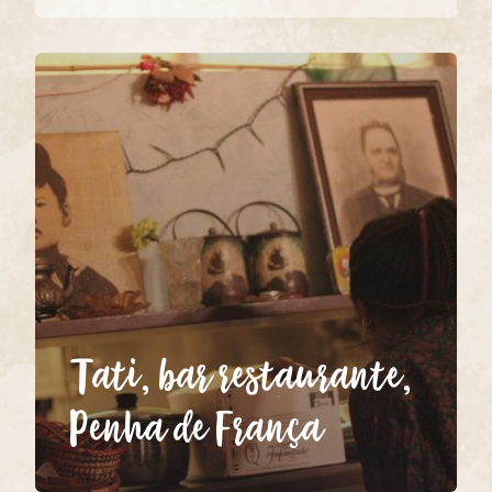
Facebook
Twitter
Google+
Pinterest
Tati, bar restaurante,
Penha de França