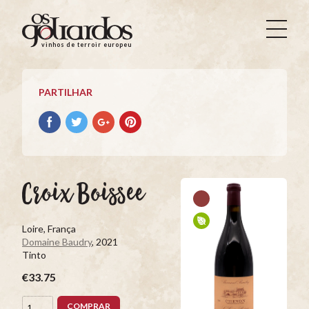
Os
Goliardos
vinhos de terroir europeus
-
Vinhos
de
PARTILHAR
Terroir
Europeus
Partilhar
Partilhar
Partilhar
Partilhar
no
no
no
no
Facebook
Twitter
Google+
Pinterest
Croix Boissee
Loire, França
Domaine Baudry
, 2021
Tinto
€33.75
COMPRAR