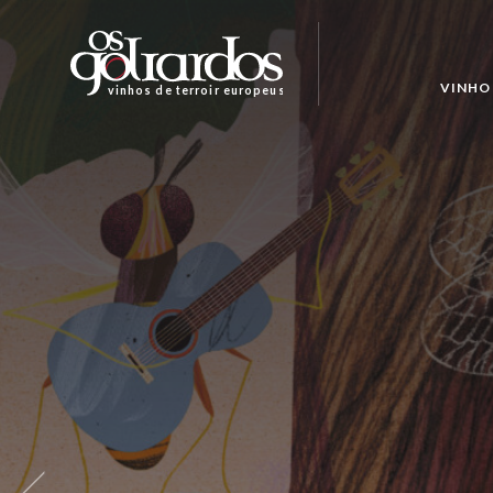
Os
Goliardos
-
VINHO 
vinhos de terroir europeus
Vinhos
de
Terroir
Europeus