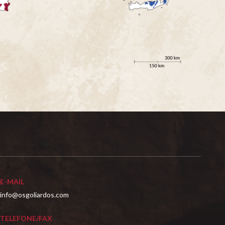
E-MAIL
info@osgoliardos.com
TELEFONE/FAX