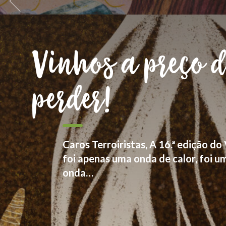
Somos Goliardo
Vemos o vinho como parte da cultur
fruto da relação de cada produtor c
numa celebração festiva dos bons e