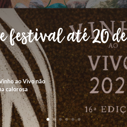
s
a e património,
om a (sua) terra,
ncontros.