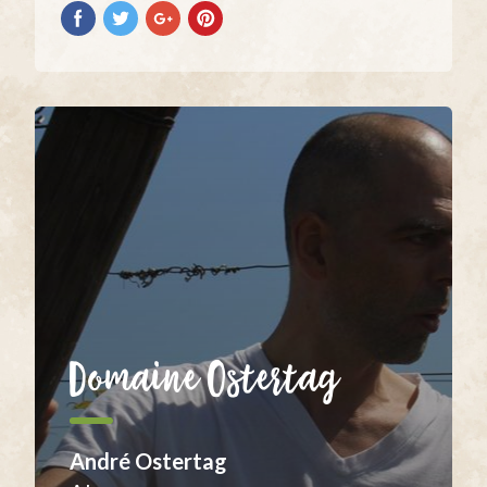
Partilhar
Partilhar
Partilhar
Partilhar
no
no
no
no
Facebook
Twitter
Google+
Pinterest
Domaine Ostertag
André Ostertag