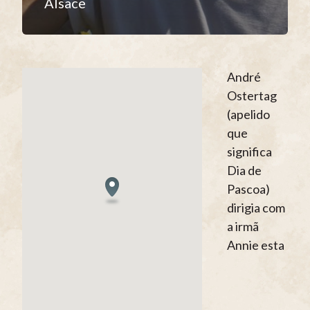
Alsace
André
Ostertag
(apelido
que
significa
Dia de
Pascoa)
dirigia com
a irmã
Annie esta