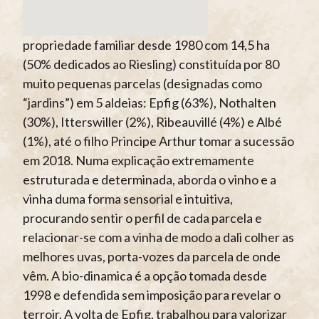
propriedade familiar desde 1980 com 14,5 ha
(50% dedicados ao Riesling) constituída por 80
muito pequenas parcelas (designadas como
“jardins”) em 5 aldeias: Epfig (63%), Nothalten
(30%), Itterswiller (2%), Ribeauvillé (4%) e Albé
(1%), até o filho Principe Arthur tomar a sucessão
em 2018. Numa explicação extremamente
estruturada e determinada, aborda o vinho e a
vinha duma forma sensorial e intuitiva,
procurando sentir o perfil de cada parcela e
relacionar-se com a vinha de modo a dali colher as
melhores uvas, porta-vozes da parcela de onde
vêm. A bio-dinamica é a opção tomada desde
1998 e defendida sem imposição para revelar o
terroir. A volta de Epfig, trabalhou para valorizar