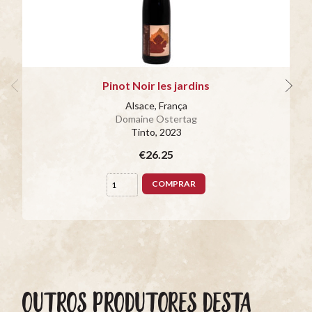
Pinot Noir les jardins
Alsace, França
Domaine Ostertag
Tinto
, 2023
€26.25
COMPRAR
OUTROS PRODUTORES DESTA