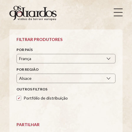
Os
Goliardos
vinhos de terroir europeus
-
Vinhos
de
FILTRAR PRODUTORES
Terroir
Europeus
POR PAÍS
POR REGIÃO
OUTROS FILTROS
Portfólio de distribuição
PARTILHAR