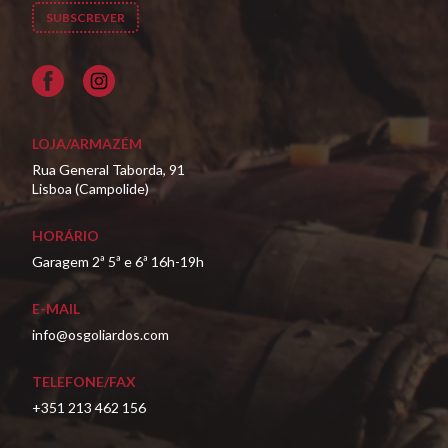
Facebook
LOJA/ARMAZÉM
Rua General Taborda, 91
Lisboa (Campolide)
HORÁRIO
Garagem 2ª 5ª e 6ª 16h-19h
E-MAIL
info@osgoliardos.com
TELEFONE/FAX
+351 213 462 156