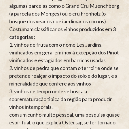
algumas parcelas como o Grand Cru Muenchberg
(a parcela dos Monges) ou o cru Fronholz (o
bosque dos veados que iam limar os cornos).
Costumam classificar os vinhos produzidos em 3
categorias :
1. vinhos de fruta com o nome Les Jardins,
vinificados em geral em inox à excepção dos Pinot
vinificados e estagiados em barricas usadas
2. vinhos de pedra que contam o terroir e onde se
pretende realçar o impacto do solo e do lugar, e a
mineralidade que confere aos vinhos
3. vinhos de tempo onde se busca a
sobrematuração tipica da região para produzir
vinhos intemporais.
com um cunho muito pessoal, uma pesquisa quase
espiritual, o que explica Ostertag se ter tornado