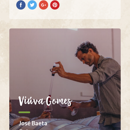
Partilhar
Partilhar
Partilhar
Partilhar
no
no
no
no
Facebook
Twitter
Google+
Pinterest
Viúva Gomes
José Baeta