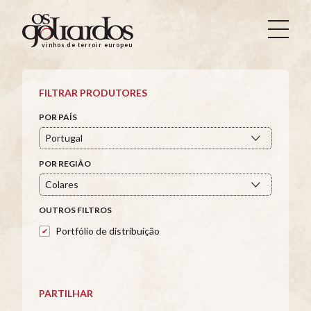
Os
Goliardos
vinhos de terroir europeus
-
Vinhos
de
FILTRAR PRODUTORES
Terroir
Europeus
POR PAÍS
POR REGIÃO
OUTROS FILTROS
Portfólio de distribuição
PARTILHAR