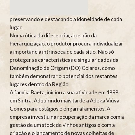
preservando e destacando a idoneidade de cada
lugar.
Numa ótica da diferenciação e não da
hierarquização, o produtor procura individualizar
a importância intrínseca de cada sítio. Não só
proteger as características e singularidades da
Denominação de Origem (DO) Colares, como
também demonstrar o potencial dos restantes
lugares dentro da Região.
A família Baeta, iniciou a sua atividade em 1898,
em Sintra. Adquirindo mais tarde a Adega Viúva
Gomes para estágios e engarrafamentos. A
empresa investiu na recuperação da marca com a
gestão de um stock de vinhos antigos e com a
criação e o lançamento de novas colheitas de