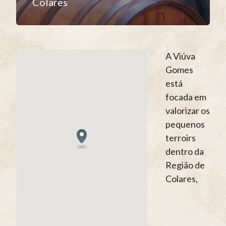
Colares
A Viúva
Gomes
está
focada em
valorizar os
pequenos
terroirs
dentro da
Região de
Colares,