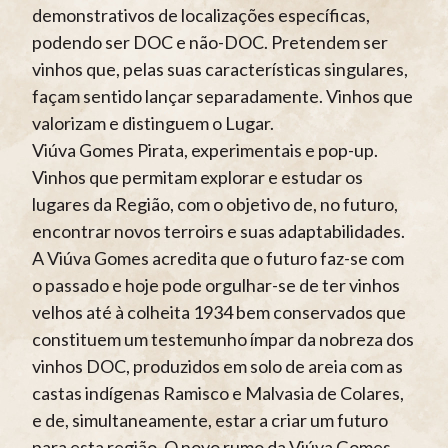
demonstrativos de localizações específicas,
podendo ser DOC e não-DOC. Pretendem ser
vinhos que, pelas suas características singulares,
façam sentido lançar separadamente. Vinhos que
valorizam e distinguem o Lugar.
Viúva Gomes Pirata, experimentais e pop-up.
Vinhos que permitam explorar e estudar os
lugares da Região, com o objetivo de, no futuro,
encontrar novos terroirs e suas adaptabilidades.
A Viúva Gomes acredita que o futuro faz-se com
o passado e hoje pode orgulhar-se de ter vinhos
velhos até à colheita 1934 bem conservados que
constituem um testemunho ímpar da nobreza dos
vinhos DOC, produzidos em solo de areia com as
castas indígenas Ramisco e Malvasia de Colares,
e de, simultaneamente, estar a criar um futuro
para esta região. O novo rumo da Viúva Gomes,