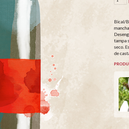
Bical/B
manchas
Desenga
tampa s
seco. E
de cast
PRODU