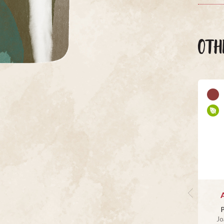
OTH
P
Jo