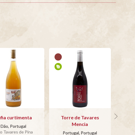
fia curtimenta
Torre de Tavares
Ter
Mencia
Dão, Portugal
o Tavares de Pina
Portugal, Portugal
Po