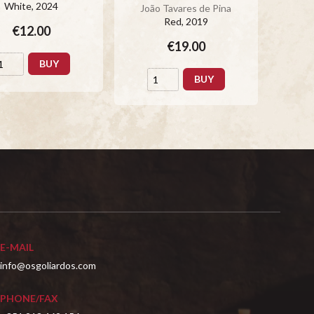
White
, 2024
João Tavares de Pina
João
Red
, 2019
€12.00
€19.00
BUY
BUY
E-MAIL
info@osgoliardos.com
PHONE/FAX