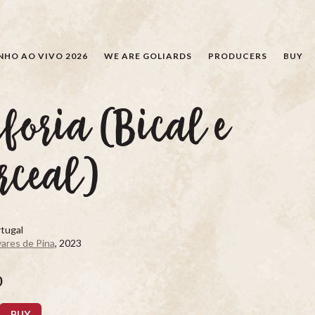
SEARCH
NHO AO VIVO 2026
WE ARE GOLIARDS
PRODUCERS
BUY
foria (Bical e
rceal)
tugal
ares de Pina
, 2023
0
BUY