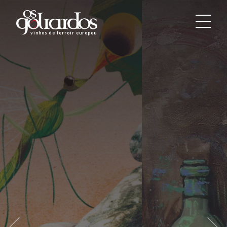
Os
Goliardos
vinhos de terroir europeus
-
Vinhos
de
Terroir
Europeus