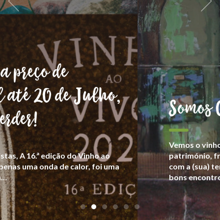
Somos Goliardos
Vemos o vinho como parte da cultura e
património, fruto da relação de cada produtor
com a (sua) terra, numa celebração festiva dos
bons encontros.