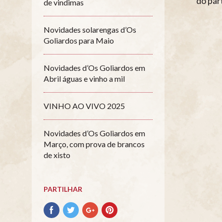
do par
de vindimas
Novidades solarengas d’Os
Goliardos para Maio
Novidades d’Os Goliardos em
Abril águas e vinho a mil
VINHO AO VIVO 2025
Novidades d’Os Goliardos em
Março, com prova de brancos
de xisto
PARTILHAR
Partilhar
Partilhar
Partilhar
Partilhar
no
no
no
no