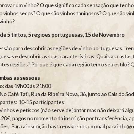
rovar um vinho? O que significa cada sensação que tenho?
o vinhos secos? O que são vinhos taninosos? O que são vin
vinho?
de 5 tintos, 5 regioes portuguesas, 15 de Novembro
ssão para descobrir as regiões de vinho portuguesas. Irem
uesas e descobrir as suas características. Quais as castas 
ntes regiões? Porque é que cada região tem o seu estilo? 
ambas as sessoes
o: das 19h00 às 21h00
 No Café Tati, Rua da Ribeira Nova, 36, junto ao Cais do So
ipantes: 10-15 participantes
: vinhos e petiscos (não serve de jantar mas não deixará a
 20€, pagos no momento da inscrição por transferência, a
ções: Para a inscrição basta enviar-nos um mail para info@