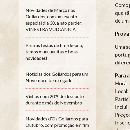
Como p
Novidades de Março nos
que sã
Goliardos, com um evento
de um 
especial dia 30, a não perder:
VINESTRA VULCÂNICA
Prova 
Para as festas de fim-de-ano,
Uma se
temos muuuuuuitas e boas
portug
novidades!
difere
Notícias dos Goliardos para um
Para 
Novembro bem regado
Horári
Local:
Vinhos com 20% de desconto
Partic
durante o mês de Novembro
Inclui
Preço:
Novidades d’Os Goliardos para
Inscri
Outubro, com promoção em fim