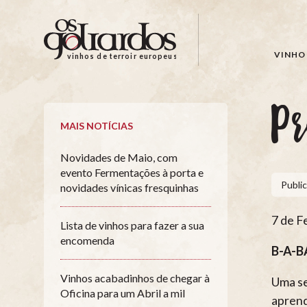
Os
Goliardos
-
VINHO 
vinhos de terroir europeus
Vinhos
de
Terroir
P
Europeus
MAIS NOTÍCIAS
Novidades de Maio, com
evento Fermentações à porta e
Publi
novidades vínicas fresquinhas
7 de F
Lista de vinhos para fazer a sua
encomenda
B-A-BA
Vinhos acabadinhos de chegar à
Uma se
Oficina para um Abril a mil
aprend