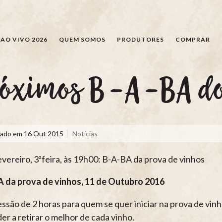
PESQUISAR
AO VIVO 2026
QUEM SOMOS
PRODUTORES
COMPRAR
róximos B-A-BA do
cado em
16 Out 2015
Notícias
evereiro, 3ªfeira, às 19h00: B-A-BA da prova de vinhos
 da prova de vinhos, 11 de Outubro 2016
ssão de 2 horas para quem se quer iniciar na prova de vin
er a retirar o melhor de cada vinho.