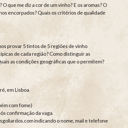
 O que me diz a cor de um vinho? E os aromas? O
hos encorpados? Quais os critérios de qualidade
os provar 5 tintos de 5 regiões de vinho
típicas de cada região? Como distinguir as
Quais as condições geográficas que o permitem?
dré, em Lisboa
lguém com fome)
pós confirmação da vaga.
osgoliardos.com indicando o nome, mail e telefone