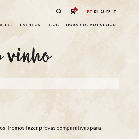
0
PT
EN
ES
FR
IT
BEBER
EVENTOS
BLOG
HORÁRIOS AO PÚBLICO
 vinho
hos. Iremos fazer provas comparativas para